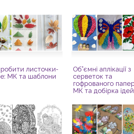
зробити листочки-
Об”ємні аплікації з
се: МК та шаблони
серветок та
гофрованого папер
МК та добірка ідей