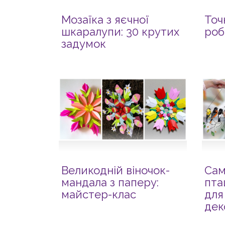
Мозаїка з яєчної
Точ
шкаралупи: 30 крутих
роб
задумок
Великодній віночок-
Сам
мандала з паперу:
пта
майстер-клас
для
дек