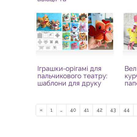
космонавтики
Іграшки-орігамі для
Вел
пальчикового театру:
кур
шаблони для друку
пап
«
1
…
40
41
42
43
44