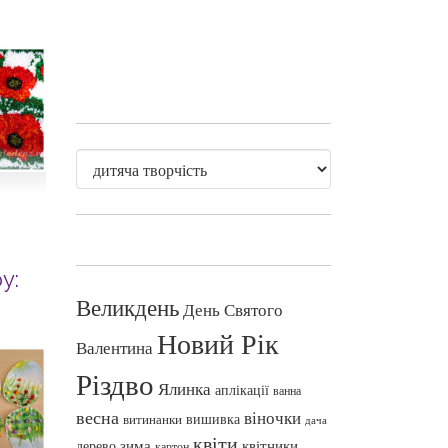
у:
Великдень
День Святого
Новий Рік
Валентина
Різдво
Ялинка
аплікації
ванна
весна
віночки
вишивка
витинанки
дача
квіти
зима
квітники
дерево
картон