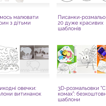
мось малювати
Писанки-розмальо
рин з дітьми
20 дуже красивих
шаблонів
икодні овечки:
3D-розмальовки “С
лони витинанок
комах”: безкоштовн
шаблони