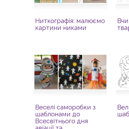
Ниткографія: малюємо
Вчи
картини никами
тва
Веселі саморобки з
Вел
шаблонами до
шаб
Всесвітнього дня
авіації та