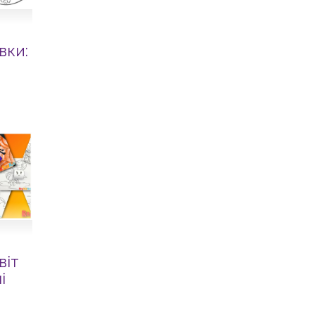
вки:
віт
і