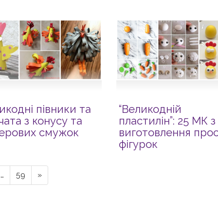
икодні півники та
“Великодній
чата з конусу та
пластилін”: 25 МК з
ерових смужок
виготовлення про
фігурок
…
59
»