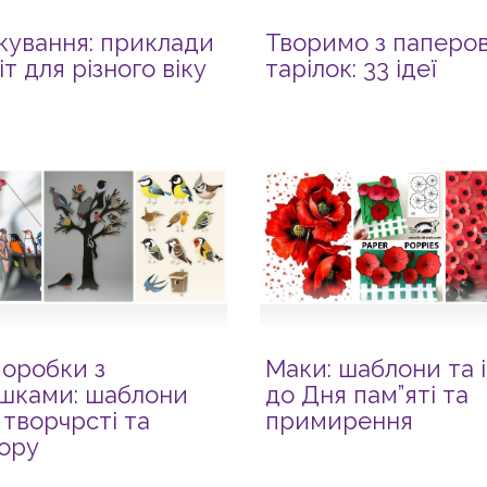
кування: приклади
Творимо з паперо
іт для різного віку
тарілок: 33 ідеї
оробки з
Маки: шаблони та і
шками: шаблони
до Дня пам”яті та
 творчрсті та
примирення
ору