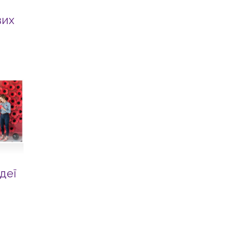
вих
деї