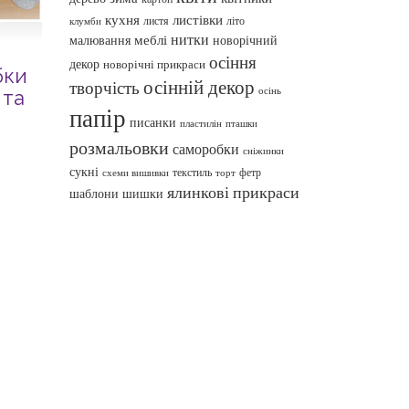
кухня
листівки
листя
літо
клумби
нитки
меблі
малювання
новорічний
осіння
декор
новорічні прикраси
бки
осінній декор
творчість
осінь
 та
папір
писанки
пташки
пластилін
розмальовки
саморобки
сніжинки
сукні
текстиль
фетр
схеми вишивки
торт
ялинкові прикраси
шаблони
шишки