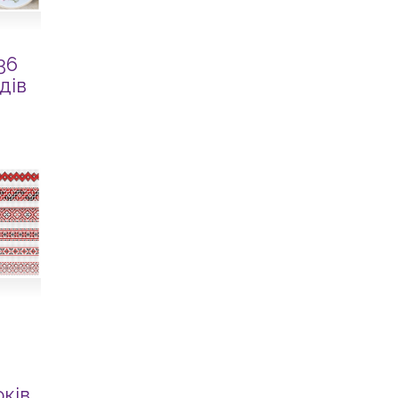
36
дів
ків