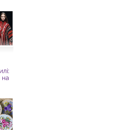
лі:
 на