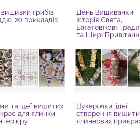
ї вишивки грибів
День Вишиванки:
ддю: 20 прикладів
Історія Свята,
Багатовікові Тради
та Щирі Привітанн
ми та ідеї вишитих
Цукерочки: ідеї
крас для ялинки
створення вишити
інтер’єру
ялинеових прикра