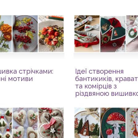
ивка стрічками:
Ідеї створення
нні мотиви
бантикиків, крава
та комірців з
різдвяною вишивк