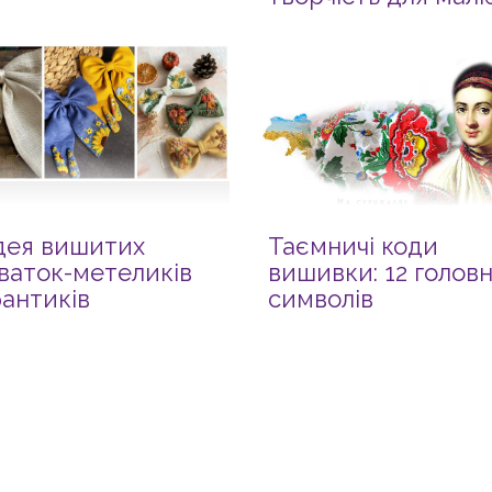
ідея вишитих
Таємничі коди
ваток-метеликів
вишивки: 12 голов
бантиків
символів