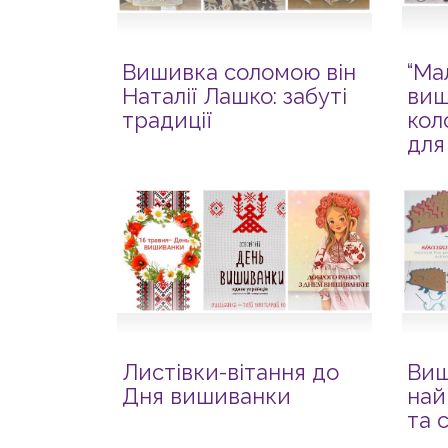
Вишивка соломою він
“Ма
Наталії Лашко: забуті
виш
традиції
кол
для
Листівки-вітання до
Виш
Дня вишиванки
най
та 