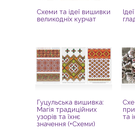
Схеми та ідеї вишивки
Іде
великодніх курчат
гла
Гуцульська вишивка:
Схе
Магія традиційних
при
узорів та їхнє
та 
значення (+Схеми)