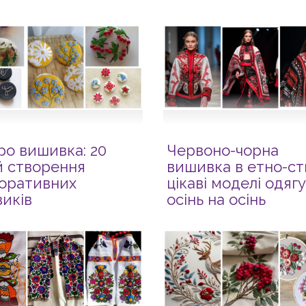
ро вишивка: 20
Червоно-чорна
й створення
вишивка в етно-сти
оративних
цікаві моделі одягу
зиків
осінь на осінь