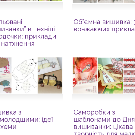
льовані
Об”ємна вишивка: 
иванки” в техніці
вражаючих прикла
одочки: приклади
 натхнення
ивка з
Саморобки з
молодшими: ідеї
шаблонами до Дня
схеми
вишиванки: цікава
творчість для малю