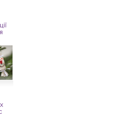
ції
я
х
с