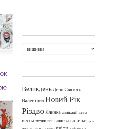
ток
ою
Великдень
День Святого
Новий Рік
Валентина
Різдво
Ялинка
аплікації
ванна
весна
віночки
вишивка
витинанки
дача
квіти
зима
квітники
дерево
картон