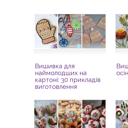
Вишивка для
Виш
наймолодших на
осі
картоні: 30 прикладів
виготовлення
саморобок