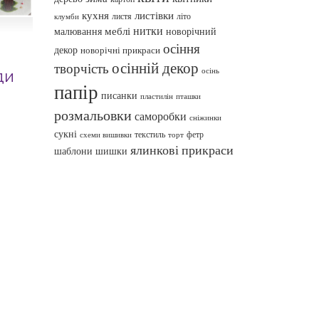
кухня
листівки
листя
літо
клумби
нитки
меблі
малювання
новорічний
осіння
декор
новорічні прикраси
осінній декор
творчість
осінь
ди
папір
писанки
пташки
пластилін
розмальовки
саморобки
сніжинки
сукні
текстиль
фетр
схеми вишивки
торт
ялинкові прикраси
шаблони
шишки