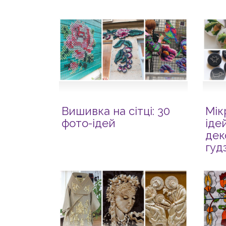
Вишивка на сітці: 30
Мік
фото-ідей
іде
дек
гуд