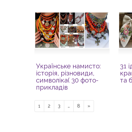
Українське намисто:
31 
історія, різновиди,
кра
символіка( 30 фото-
та 
прикладів
комбінування)
1
2
3
…
8
»