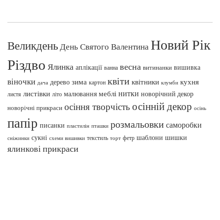
Новий Рік
Великдень
День Святого Валентина
Різдво
весна
Ялинка
аплікації
вишивка
витинанки
ванна
квіти
віночки
зима
квітники
кухня
дерево
картон
клумби
дача
нитки
меблі
листівки
малювання
новорічний декор
листя
літо
осінній декор
осіння творчість
новорічні прикраси
осінь
папір
розмальовки
саморобки
писанки
пташки
пластилін
сукні
шаблони
шишки
текстиль
фетр
сніжинки
схеми вишивки
торт
ялинкові прикраси