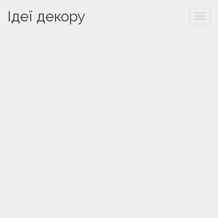
Ідеї декору
Togg
navi