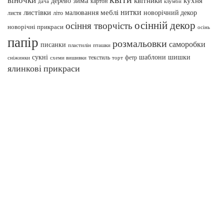
зима
квітники
кухня
дерево
картон
клумби
дача
нитки
меблі
листівки
малювання
новорічний декор
листя
літо
осінній декор
осіння творчість
новорічні прикраси
осінь
папір
розмальовки
саморобки
писанки
пташки
пластилін
сукні
шаблони
шишки
текстиль
фетр
сніжинки
схеми вишивки
торт
ялинкові прикраси