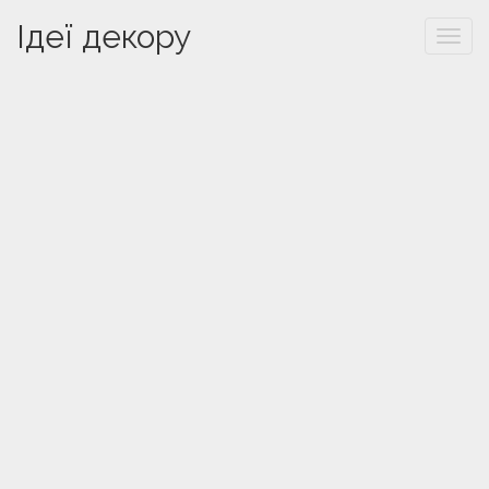
Ідеї декору
Togg
navi