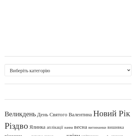
Новий Рік
Великдень
День Святого Валентина
Різдво
весна
Ялинка
аплікації
вишивка
витинанки
ванна
квіти
віночки