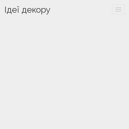
Ідеї декору
Togg
navi