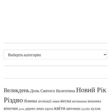
Новий Рік
Великдень
День Святого Валентина
Різдво
весна
Ялинка
аплікації
вишивка
витинанки
ванна
квіти
віночки
зима
квітники
кухня
дерево
картон
клумби
дача