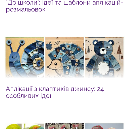
“До школи”: ідеї та шаблони аплікацій-
розмальовок
Аплікації з клаптиків джинсу: 24
особливих ідеї