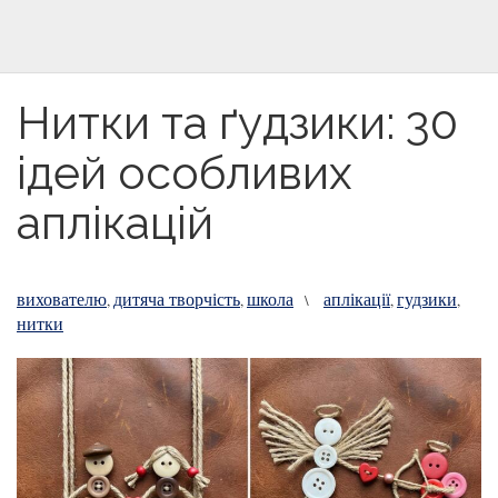
Нитки та ґудзики: 30
ідей особливих
аплікацій
вихователю
дитяча творчість
школа
аплікації
гудзики
,
,
\
,
,
нитки