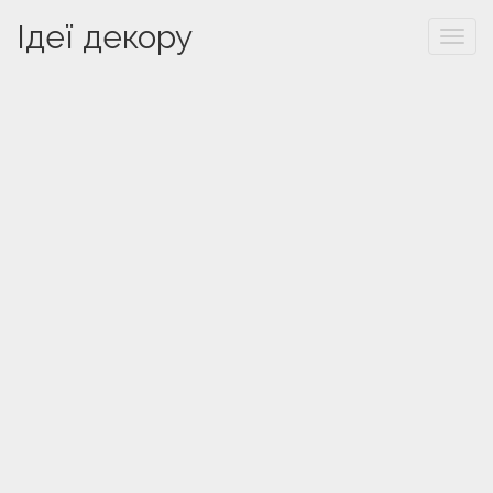
Ідеї декору
Togg
navi