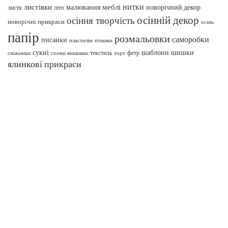
нитки
меблі
листівки
малювання
новорічний декор
листя
літо
осінній декор
осіння творчість
новорічні прикраси
осінь
папір
розмальовки
саморобки
писанки
пташки
пластилін
сукні
шаблони
шишки
текстиль
фетр
сніжинки
схеми вишивки
торт
ялинкові прикраси