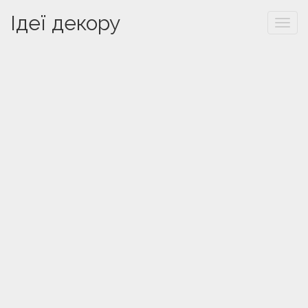
Ідеї декору
Togg
navi