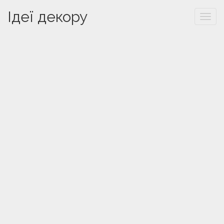
Ідеї декору
Togg
navi