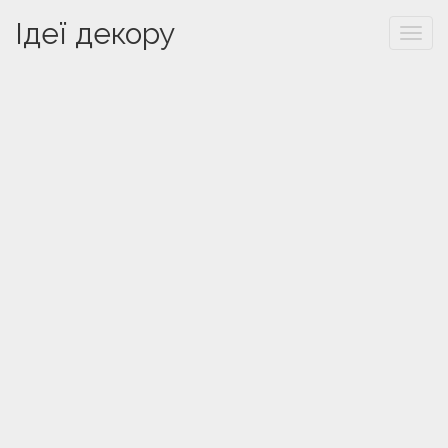
Ідеї декору
Togg
navi