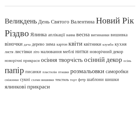
Новий Рік
Великдень
День Святого Валентина
Різдво
весна
Ялинка
аплікації
вишивка
витинанки
ванна
квіти
віночки
зима
квітники
кухня
дерево
картон
клумби
дача
нитки
меблі
листівки
малювання
новорічний декор
листя
літо
осінній декор
осіння творчість
новорічні прикраси
осінь
папір
розмальовки
саморобки
писанки
пташки
пластилін
сукні
шаблони
шишки
текстиль
фетр
сніжинки
схеми вишивки
торт
ялинкові прикраси