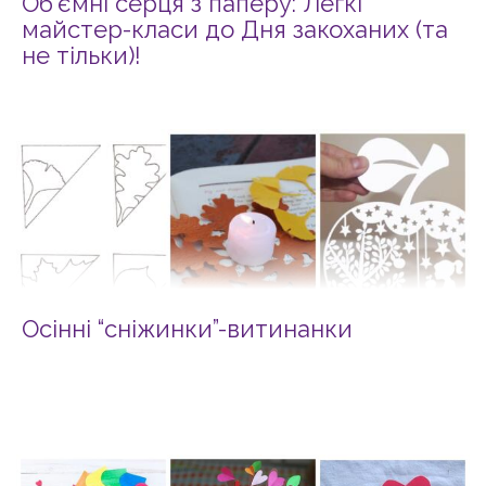
Об’ємні серця з паперу: Легкі
майстер-класи до Дня закоханих (та
не тільки)!
Осінні “сніжинки”-витинанки