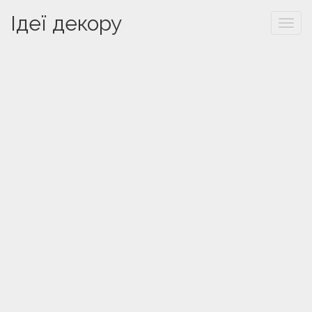
Ідеї декору
Togg
navi