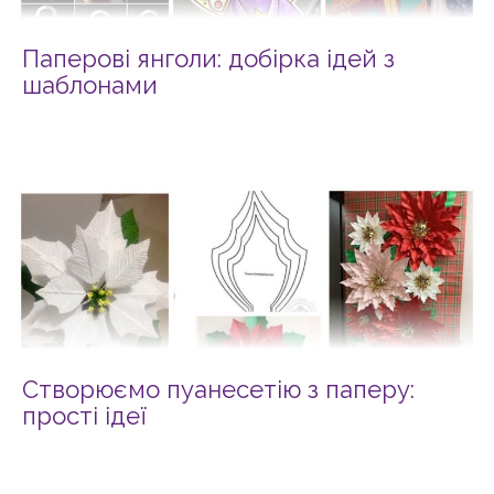
Паперові янголи: добірка ідей з
шаблонами
Створюємо пуанесетію з паперу:
прості ідеї