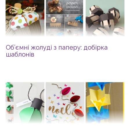
Об’ємні жолуді з паперу: добірка
шаблонів