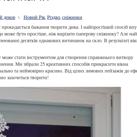
й декор
Новий Рік
Різдво
сніжинки
\
,
,
с прокидається бажання творити дива. І найпростіший спосіб вп
 що може бути простіше, ніж вирізати паперову сніжинку? Але на
леюванні десятків однакових витинанок на скло. В результаті ві
 може стати інструментом для створення справжнього витвору
нення. Ми зібрали 25 креативних способів прикрасити вікна
нально та неймовірно красиво. Від цілих зимових пейзажів до еф
но захочеться творити!