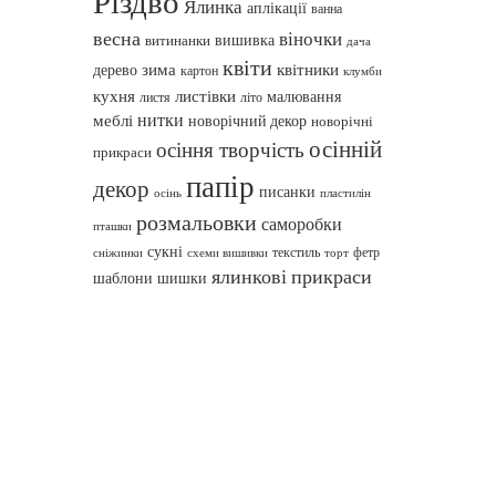
Різдво
Ялинка
аплікації
ванна
весна
віночки
вишивка
витинанки
дача
квіти
зима
квітники
дерево
картон
клумби
кухня
листівки
малювання
листя
літо
нитки
меблі
новорічний декор
новорічні
осінній
осіння творчість
прикраси
папір
декор
писанки
осінь
пластилін
розмальовки
саморобки
пташки
сукні
текстиль
фетр
сніжинки
схеми вишивки
торт
ялинкові прикраси
шаблони
шишки