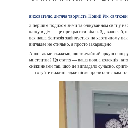
вихователю
дитяча творчість
Новий Рік
святкови
,
,
,
З першим подихом зими та очікуванням свят у на
казку в дім — це прикрасити вікна. Здавалося б,
вся наша фантазія закінчується на хаотичному нак
виглядає не стильно, а просто захаращено.
А що, як ми скажемо, що звичайний аркуш паперу
мистецтва? Ця стаття — ваша повна колекція натх
сніжинками так, щоб це виглядало сучасно, оригі
— готуйте ножиці, адже після прочитання вам точ