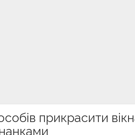
особів прикрасити вікн
нанками