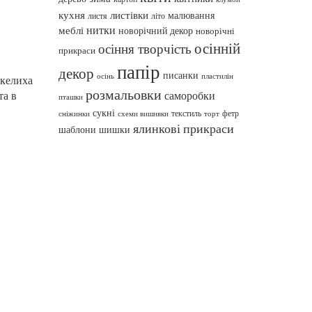
кухня
листівки
малювання
листя
літо
нитки
меблі
новорічний декор
новорічні
осінній
осіння творчість
прикраси
папір
декор
писанки
осінь
пластилін
 келиха
розмальовки
та в
саморобки
пташки
сукні
текстиль
фетр
сніжинки
схеми вишивки
торт
ялинкові прикраси
шаблони
шишки