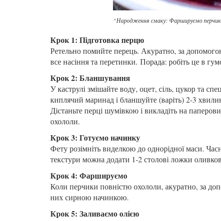
“Народження смаку: Фаршируємо перчи
Крок 1: Підготовка перцю
Ретельно помийте перець. Акуратно, за допомогою
все насіння та перетинки.
Порада: робіть це в гу
Крок 2: Бланшування
У каструлі змішайте воду, оцет, сіль, цукор та сп
киплячий маринад і бланшуйте (варіть) 2-3 хвил
Дістаньте перці шумівкою і викладіть на паперов
охололи.
Крок 3: Готуємо начинку
Фету розімніть виделкою до однорідної маси. Часн
текстури можна додати 1-2 столові ложки оливково
Крок 4: Фаршируємо
Коли перчики повністю охололи, акуратно, за до
них сирною начинкою.
Крок 5: Заливаємо олією