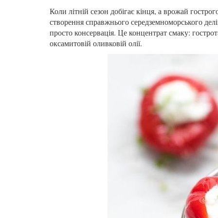
Коли літній сезон добігає кінця, а врожай гостро
створення справжнього
середземноморського делі
просто консервація. Це концентрат смаку: гостро
оксамитовій оливковій олії.