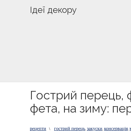
Ідеї декору
Гострий перець,
фета, на зиму: п
рецепти
гострий перець
закуски
консервація
\
,
,
,