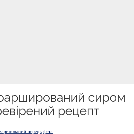
 фарширований сиром
еревірений рецепт
маринований перець
фета
,