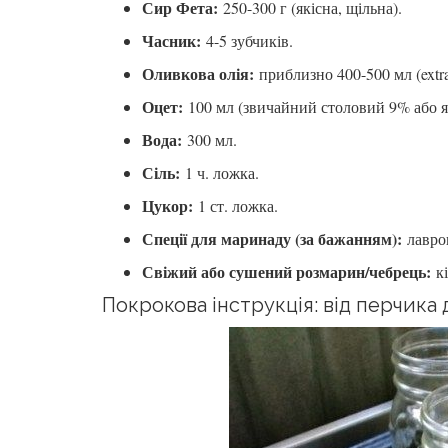
Сир Фета:
250-300 г (якісна, щільна).
Часник:
4-5 зубчиків.
Оливкова олія:
приблизно 400-500 мл (extra 
Оцет:
100 мл (звичайний столовий 9% або я
Вода:
300 мл.
Сіль:
1 ч. ложка.
Цукор:
1 ст. ложка.
Спеції для маринаду (за бажанням):
лавров
Свіжий або сушений розмарин/чебрець:
кі
Покрокова інструкція: від перчика 