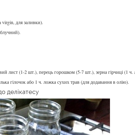
virgin, для заливки).
блучний).
ий лист (1-2 шт.), перець горошком (5-7 шт.), зерна гірчиці (1 ч. 
лька гілочок або 1 ч. ложка сухих трав (для додавання в олію).
до делікатесу