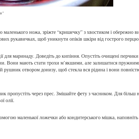
ки”
 маленького ножа, зріжте “кришечку” з хвостиком і обережно в
мових рукавичках, щоб уникнути опіків шкіри від гострого перцю
еції для маринаду. Доведіть до кипіння. Опустіть очищені перчики
ини. Вони мають стати трохи м’якшими, але залишатися пружним
ий рушник отвором донизу, щоб стекла вся рідина і вони повніст
ик пропустіть через прес. Змішайте фету з часником. Для більш 
ї олії.
помогою маленької ложечки або кондитерського мішка, наповніть