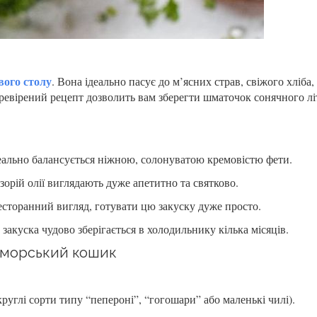
вого столу
. Вона ідеально пасує до м’ясних страв, свіжого хліба,
ревірений рецепт дозволить вам зберегти шматочок сонячного лі
еально балансується ніжною, солонуватою кремовістю фети.
орій олії виглядають дуже апетитно та святково.
сторанний вигляд, готувати цю закуску дуже просто.
а закуска чудово зберігається в холодильнику кілька місяців.
оморський кошик
круглі сорти типу “пепероні”, “гогошари” або маленькі чилі).