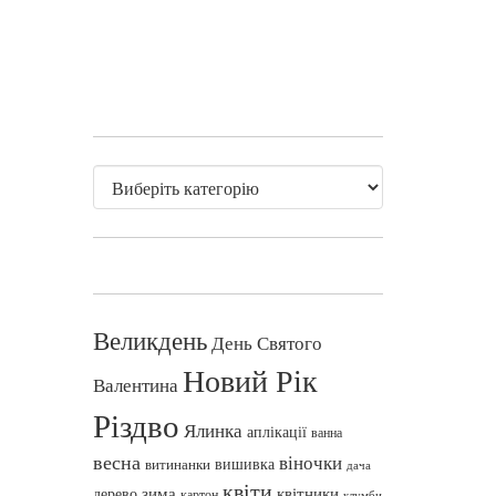
Великдень
День Святого
Новий Рік
Валентина
Різдво
Ялинка
аплікації
ванна
весна
віночки
вишивка
витинанки
дача
квіти
зима
квітники
дерево
картон
клумби