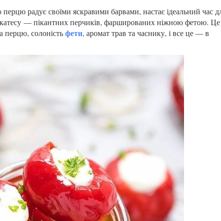
го перцю радує своїми яскравими барвами, настає ідеальний час д
катесу
— пікантних перчиків, фаршированих ніжною фетою. Це
фети
та перцю, солоність
, аромат трав та часнику, і все це — в