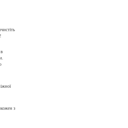
ичистіть
!
 в
и.
ю
ніжної
 кожен з