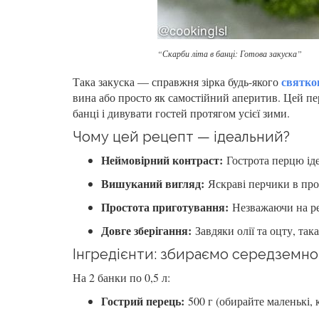
“Скарби літа в банці: Готова закуска”
святко
Така закуска — справжня зірка будь-якого
вина або просто як самостійний аперитив. Цей пе
банці і дивувати гостей протягом усієї зими.
Чому цей рецепт — ідеальний?
Неймовірний контраст:
Гострота перцю ід
Вишуканий вигляд:
Яскраві перчики в проз
Простота приготування:
Незважаючи на ре
Довге зберігання:
Завдяки олії та оцту, так
Інгредієнти: збираємо середземн
На 2 банки по 0,5 л:
Гострий перець:
500 г (обирайте маленькі, 