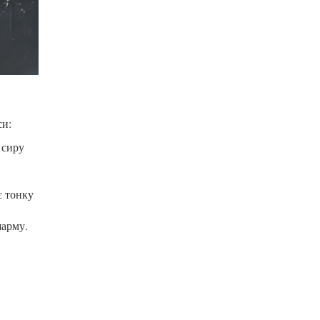
си:
 сиру
є тонку
шарму.