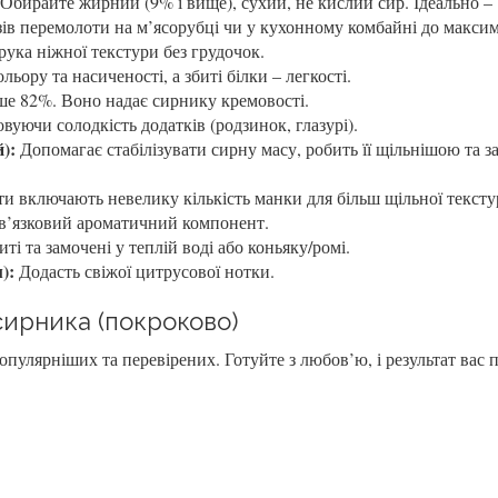
Обирайте жирний (9% і вище), сухий, не кислий сир. Ідеально –
разів перемолоти на м’ясорубці чи у кухонному комбайні до макси
орука ніжної текстури без грудочок.
ьору та насиченості, а збиті білки – легкості.
ше 82%. Воно надає сирнику кремовості.
вуючи солодкість додатків (родзинок, глазурі).
):
Допомагає стабілізувати сирну масу, робить її щільнішою та з
и включають невелику кількість манки для більш щільної тексту
’язковий ароматичний компонент.
і та замочені у теплій воді або коньяку/ромі.
):
Додасть свіжої цитрусової нотки.
сирника (покроково)
опулярніших та перевірених. Готуйте з любов’ю, і результат вас