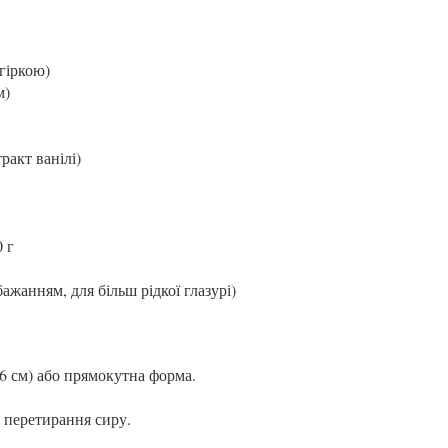
гіркою)
м)
ракт ванілі)
 г
ажанням, для більш рідкої глазурі)
6 см) або прямокутна форма.
 перетирання сиру.