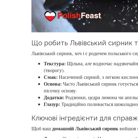
Що робить Львівський сирник 
Львівський сирник, хоч і є родичем польського сир
Текстура:
Щільна, але водночас надзвичайн
(творогу).
Смак:
Насичений сирний, з легкою кислинко
Основа:
Часто Львівський сирник готується 
пісочну основу.
Додатки:
Родзинки, цедра лимона чи апельси
Глазур:
Традиційно поливається шоколадною
Ключові інгредієнти для справж
домашній Львівський сирник
Щоб ваш
вийшов б