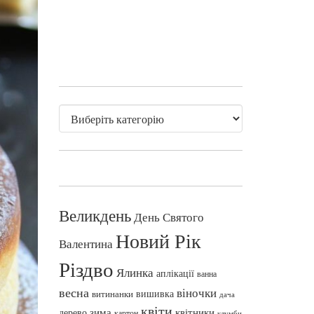
Великдень
День Святого
Новий Рік
Валентина
Різдво
Ялинка
аплікації
ванна
весна
віночки
вишивка
витинанки
дача
квіти
зима
квітники
дерево
картон
клумби