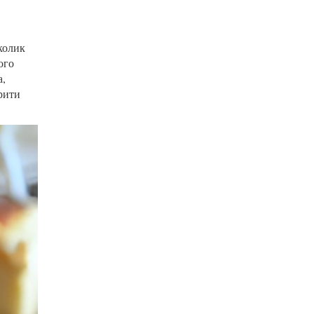
колик
ого
а,
рити