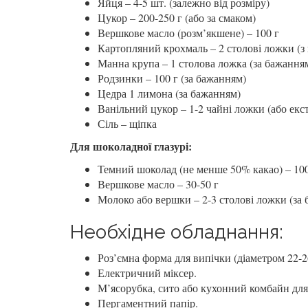
Яйця – 4-5 шт. (залежно від розміру)
Цукор – 200-250 г (або за смаком)
Вершкове масло (розм’якшене) – 100 г
Картопляний крохмаль – 2 столові ложки (з 
Манна крупа – 1 столова ложка (за бажання
Родзинки – 100 г (за бажанням)
Цедра 1 лимона (за бажанням)
Ванільний цукор – 1-2 чайні ложки (або екст
Сіль – щіпка
Для шоколадної глазурі:
Темний шоколад (не менше 50% какао) – 100
Вершкове масло – 30-50 г
Молоко або вершки – 2-3 столові ложки (за б
Необхідне обладнання:
Роз’ємна форма для випічки (діаметром 22-2
Електричний міксер.
М’ясорубка, сито або кухонний комбайн для
Пергаментний папір.