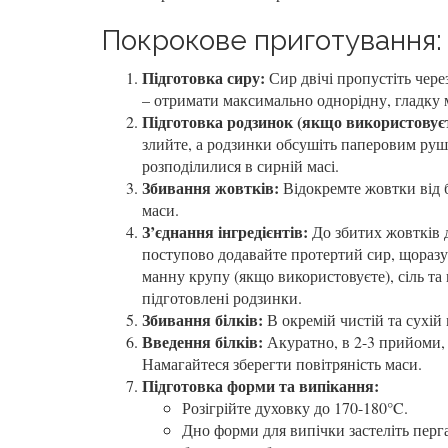
Покрокове приготування:
Підготовка сиру:
Сир двічі пропустіть чере
– отримати максимально однорідну, гладку м
Підготовка родзинок (якщо використовуєт
злийте, а родзинки обсушіть паперовим ру
розподілилися в сирній масі.
Збивання жовтків:
Відокремте жовтки від б
маси.
З’єднання інгредієнтів:
До збитих жовтків 
поступово додавайте протертий сир, щоразу
манну крупу (якщо використовуєте), сіль та
підготовлені родзинки.
Збивання білків:
В окремій чистій та сухій 
Введення білків:
Акуратно, в 2-3 прийоми, 
Намагайтеся зберегти повітряність маси.
Підготовка форми та випікання:
Розігрійте духовку до 170-180°C.
Дно форми для випічки застеліть пер