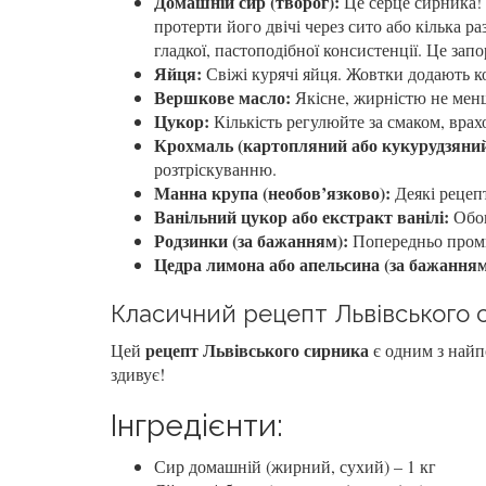
Домашній сир (творог):
Це серце сирника! 
протерти його двічі через сито або кілька 
гладкої, пастоподібної консистенції. Це зап
Яйця:
Свіжі курячі яйця. Жовтки додають кол
Вершкове масло:
Якісне, жирністю не мен
Цукор:
Кількість регулюйте за смаком, врахо
Крохмаль (картопляний або кукурудзяний
розтріскуванню.
Манна крупа (необов’язково):
Деякі рецепт
Ванільний цукор або екстракт ванілі:
Обов
Родзинки (за бажанням):
Попередньо промит
Цедра лимона або апельсина (за бажанням
Класичний рецепт Львівського 
рецепт Львівського сирника
Цей
є одним з найп
здивує!
Інгредієнти:
Сир домашній (жирний, сухий) – 1 кг