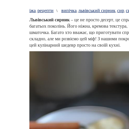
іжа
рецепти
випічка
львівський сирник
сир
с
,
\
,
,
,
Львівський сирник
– це не просто десерт, це сп
багатьох поколінь. Його ніжна, кремова текстура,
шматочка. Багато хто вважає, що приготувати сп
складно, але ми розвіємо цей міф! З нашими пок
цей кулінарний шедевр просто на своїй кухні.