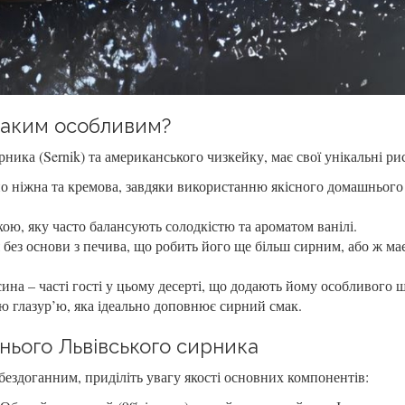
таким особливим?
ника (Sernik) та американського чизкейку, має свої унікальні ри
о ніжна та кремова, завдяки використанню якісного домашнього
ю, яку часто балансують солодкістю та ароматом ванілі.
без основи з печива, що робить його ще більш сирним, або ж ма
на – часті гості у цьому десерті, що додають йому особливого 
 глазур’ю, яка ідеально доповнює сирний смак.
нього Львівського сирника
ездоганним, приділіть увагу якості основних компонентів: