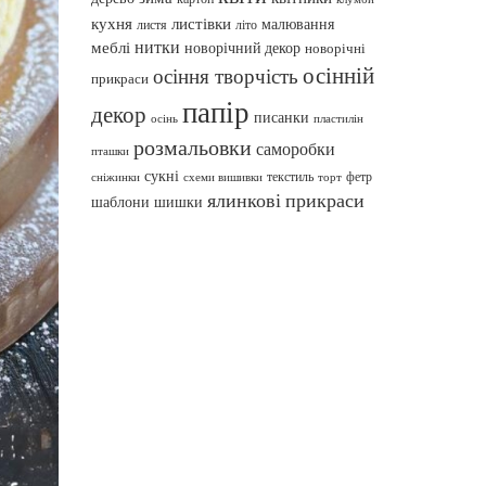
кухня
листівки
малювання
листя
літо
нитки
меблі
новорічний декор
новорічні
осінній
осіння творчість
прикраси
папір
декор
писанки
осінь
пластилін
розмальовки
саморобки
пташки
сукні
текстиль
фетр
сніжинки
схеми вишивки
торт
ялинкові прикраси
шаблони
шишки