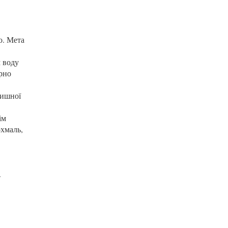
о. Мета
 воду
рно
пишної
ім
охмаль,
.