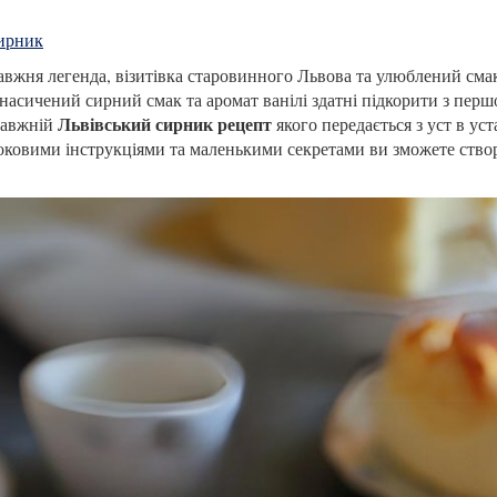
ирник
равжня легенда, візитівка старовинного Львова та улюблений сма
 насичений сирний смак та аромат ванілі здатні підкорити з перш
Львівський сирник рецепт
равжній
якого передається з уст в уст
роковими інструкціями та маленькими секретами ви зможете ство