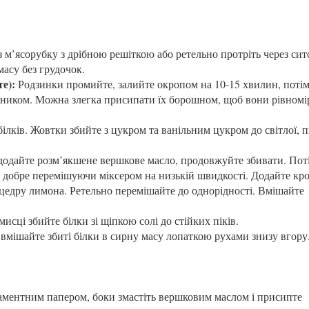
з м’ясорубку з дрібною решіткою або ретельно протріть через сит
асу без грудочок.
е):
Родзинки промийте, залийте окропом на 10-15 хвилин, потім
шником. Можна злегка присипати їх борошном, щоб вони рівномі
ілків. Жовтки збийте з цукром та ванільним цукром до світлої, 
додайте розм’якшене вершкове масло, продовжуйте збивати. Пот
 добре перемішуючи міксером на низькій швидкості. Додайте кр
 цедру лимона. Ретельно перемішайте до однорідності. Вмішайте
мисці збийте білки зі щіпкою солі до стійких піків.
вмішайте збиті білки в сирну масу лопаткою рухами знизу вгору
гаментним папером, боки змастіть вершковим маслом і присипте