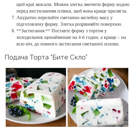
щоб краї звисали. Можна злегка змочити форму водою
перед вистиланням плівки, щоб вона краще прилягла.
Акуратно перелийте сметанно-желейну масу у
підготовлену форму. Злегка розрівняйте поверхню.
**Застигання:** Поставте форму з тортом у
холодильник щонайменше на 4-6 годин, а краще – на
всю ніч, до повного застигання сметанної основи.
Подача Торта “Бите Скло”