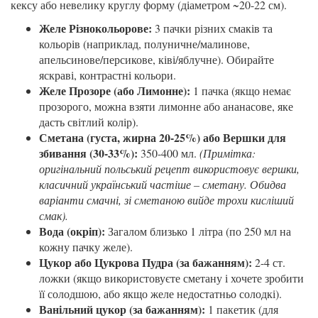
кексу або невелику круглу форму (діаметром ~20-22 см).
Желе Різнокольорове:
3 пачки різних смаків та
кольорів (наприклад, полуничне/малинове,
апельсинове/персикове, ківі/яблучне). Обирайте
яскраві, контрастні кольори.
Желе Прозоре (або Лимонне):
1 пачка (якщо немає
прозорого, можна взяти лимонне або ананасове, яке
дасть світлий колір).
Сметана (густа, жирна 20-25%) або Вершки для
збивання (30-33%):
350-400 мл.
(Примітка:
оригінальний польський рецепт використовує вершки,
класичний український частіше – сметану. Обидва
варіанти смачні, зі сметаною вийде трохи кисліший
смак).
Вода (окріп):
Загалом близько 1 літра (по 250 мл на
кожну пачку желе).
Цукор або Цукрова Пудра (за бажанням):
2-4 ст.
ложки (якщо використовуєте сметану і хочете зробити
її солодшою, або якщо желе недостатньо солодкі).
Ванільний цукор (за бажанням):
1 пакетик (для