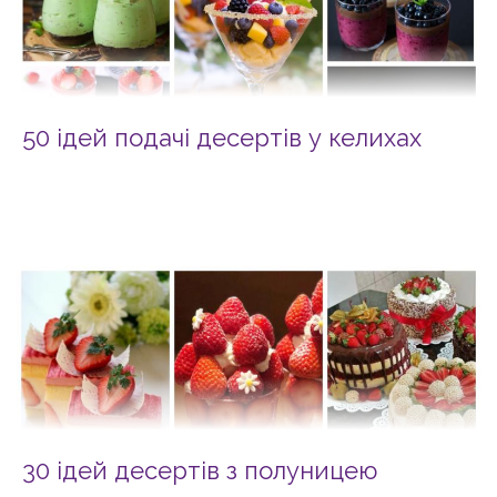
50 ідей подачі десертів у келихах
30 ідей десертів з полуницею