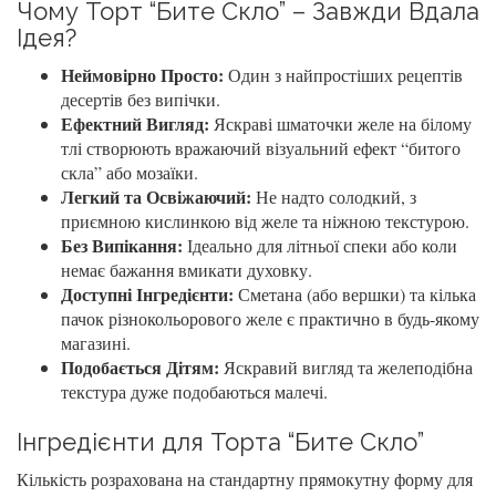
Чому Торт “Бите Скло” – Завжди Вдала
Ідея?
Неймовірно Просто:
Один з найпростіших рецептів
десертів без випічки.
Ефектний Вигляд:
Яскраві шматочки желе на білому
тлі створюють вражаючий візуальний ефект “битого
скла” або мозаїки.
Легкий та Освіжаючий:
Не надто солодкий, з
приємною кислинкою від желе та ніжною текстурою.
Без Випікання:
Ідеально для літньої спеки або коли
немає бажання вмикати духовку.
Доступні Інгредієнти:
Сметана (або вершки) та кілька
пачок різнокольорового желе є практично в будь-якому
магазині.
Подобається Дітям:
Яскравий вигляд та желеподібна
текстура дуже подобаються малечі.
Інгредієнти для Торта “Бите Скло”
Кількість розрахована на стандартну прямокутну форму для