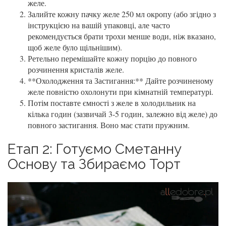
желе.
Залийте кожну пачку желе 250 мл окропу (або згідно з
інструкцією на вашій упаковці, але часто
рекомендується брати трохи менше води, ніж вказано,
щоб желе було щільнішим).
Ретельно перемішайте кожну порцію до повного
розчинення кристалів желе.
**Охолодження та Застигання:** Дайте розчиненому
желе повністю охолонути при кімнатній температурі.
Потім поставте ємності з желе в холодильник на
кілька годин (зазвичай 3-5 годин, залежно від желе) до
повного застигання. Воно має стати пружним.
Етап 2: Готуємо Сметанну
Основу та Збираємо Торт