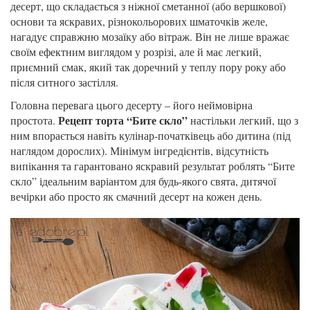
десерт, що складається з ніжної сметанної (або вершкової)
основи та яскравих, різнокольорових шматочків желе,
нагадує справжню мозаїку або вітраж. Він не лише вражає
своїм ефектним виглядом у розрізі, але й має легкий,
приємний смак, який так доречний у теплу пору року або
після ситного застілля.
Головна перевага цього десерту – його неймовірна
Рецепт торта “Бите скло”
простота.
настільки легкий, що з
ним впорається навіть кулінар-початківець або дитина (під
наглядом дорослих). Мінімум інгредієнтів, відсутність
випікання та гарантовано яскравий результат роблять “Бите
скло” ідеальним варіантом для будь-якого свята, дитячої
вечірки або просто як смачний десерт на кожен день.