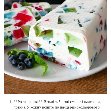
**Розчинення:** Візьміть 3 різні ємності (мисочки,
лотки). У кожну всипте по пачці різнокольорового