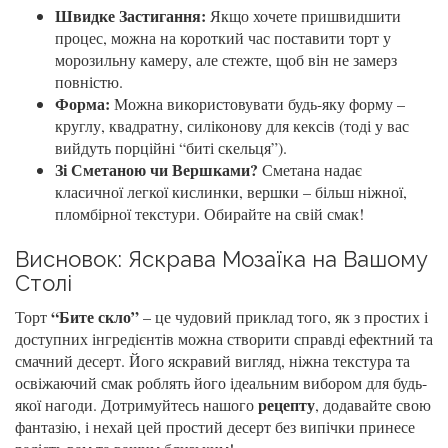
Швидке Застигання:
Якщо хочете пришвидшити
процес, можна на короткий час поставити торт у
морозильну камеру, але стежте, щоб він не замерз
повністю.
Форма:
Можна використовувати будь-яку форму –
круглу, квадратну, силіконову для кексів (тоді у вас
вийдуть порційні “биті скельця”).
Зі Сметаною чи Вершками?
Сметана надає
класичної легкої кислинки, вершки – більш ніжної,
пломбірної текстури. Обирайте на свій смак!
Висновок: Яскрава Мозаїка на Вашому
Столі
“Бите скло”
Торт
– це чудовий приклад того, як з простих і
доступних інгредієнтів можна створити справді ефектний та
смачний десерт. Його яскравий вигляд, ніжна текстура та
освіжаючий смак роблять його ідеальним вибором для будь-
рецепту
якої нагоди. Дотримуйтесь нашого
, додавайте свою
фантазію, і нехай цей простий десерт без випічки принесе