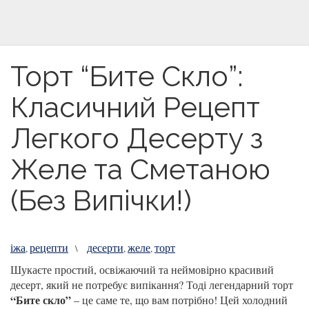
Торт “Бите Скло”:
Класичний Рецепт
Легкого Десерту з
Желе та Сметаною
(Без Випічки!)
іжа
рецепти
десерти
желе
торт
,
\
,
,
Шукаєте простий, освіжаючий та неймовірно красивий
десерт, який не потребує випікання? Тоді легендарний торт
“Бите скло”
– це саме те, що вам потрібно! Цей холодний