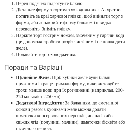
Перед подачею підготуйте блюдо.
Дістаньте форму з тортом з холодильника. Акуратно
потягніть за краї харчової плівки, щоб вийняти торт з
форми, або ж накрийте форму блюдом і швидко
переверніть. Зніміть плівку.
Наріжте торт гострим ножем, змоченим у гарячій воді
(це допоможе зробити розріз чистішим і не пошкодити
желе).
Подавайте торт охолодженим.
Поради та Варіації:
Щільніше Желе:
Щоб кубики желе були більш
пружними і краще тримали форму, використовуйте
трохи менше води при їх розчиненні (наприклад, 200-
220 мл замість 250 мл).
Додаткові Інгредієнти:
За бажанням, до сметанної
основи разом з кубиками желе можна додати
шматочки консервованих персиків, ананасів або
свіжих ягід (полуниці, малини), шматочки бісквіта або
пісочного печива.