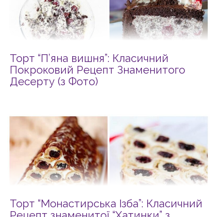
Торт “П’яна вишня”: Класичний
Покроковий Рецепт Знаменитого
Десерту (з Фото)
Торт “Монастирська Ізба”: Класичний
Рецепт знаменитої “Хатинки” з