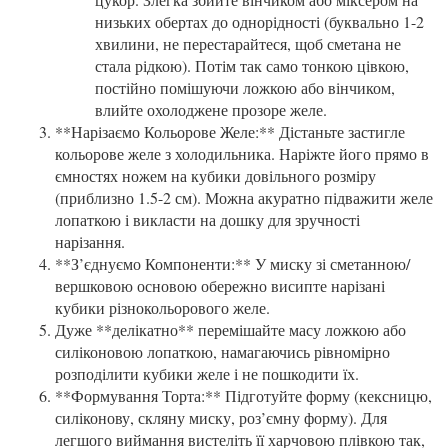
низьких обертах до однорідності (буквально 1-2
хвилини, не перестарайтеся, щоб сметана не
стала рідкою). Потім так само тонкою цівкою,
постійно помішуючи ложкою або вінчиком,
влийте охолоджене прозоре желе.
**Нарізаємо Кольорове Желе:** Дістаньте застигле
кольорове желе з холодильника. Наріжте його прямо в
ємностях ножем на кубики довільного розміру
(приблизно 1.5-2 см). Можна акуратно підважити желе
лопаткою і викласти на дошку для зручності
нарізання.
**З’єднуємо Компоненти:** У миску зі сметанною/
вершковою основою обережно висипте нарізані
кубики різнокольорового желе.
Дуже **делікатно** перемішайте масу ложкою або
силіконовою лопаткою, намагаючись рівномірно
розподілити кубики желе і не пошкодити їх.
**Формування Торта:** Підготуйте форму (кексницю,
силіконову, скляну миску, роз’ємну форму). Для
легшого виймання вистеліть її харчовою плівкою так,