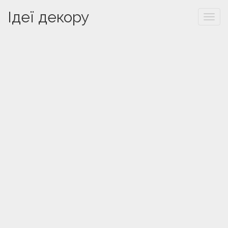
Ідеї декору
Togg
navi