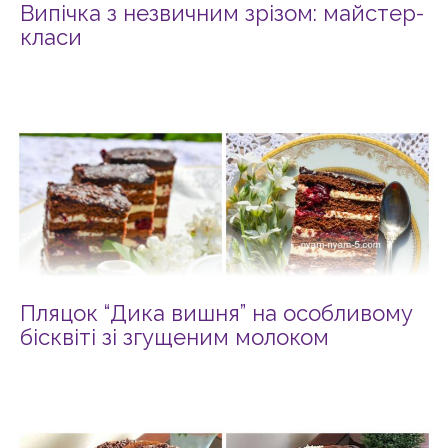
Випічка з незвичним зрізом: майстер-
класи
Пляцок “Дика вишня” на особливому
бісквіті зі згущеним молоком