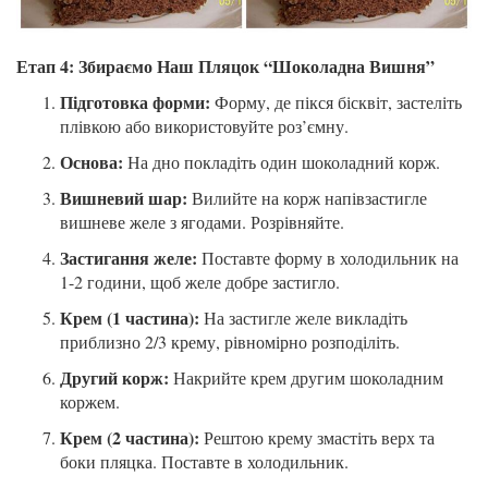
Етап 4: Збираємо Наш Пляцок “Шоколадна Вишня”
Підготовка форми:
Форму, де пікся бісквіт, застеліть
плівкою або використовуйте роз’ємну.
Основа:
На дно покладіть один шоколадний корж.
Вишневий шар:
Вилийте на корж напівзастигле
вишневе желе з ягодами. Розрівняйте.
Застигання желе:
Поставте форму в холодильник на
1-2 години, щоб желе добре застигло.
Крем (1 частина):
На застигле желе викладіть
приблизно 2/3 крему, рівномірно розподіліть.
Другий корж:
Накрийте крем другим шоколадним
коржем.
Крем (2 частина):
Рештою крему змастіть верх та
боки пляцка. Поставте в холодильник.