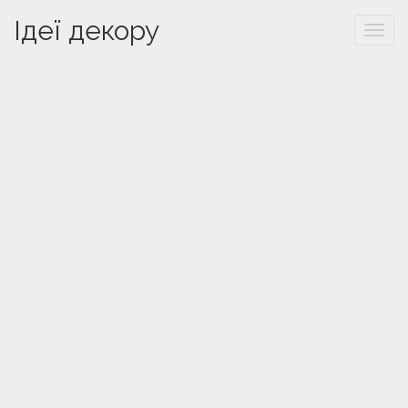
Ідеї декору
Togg
navi