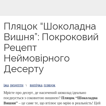
Пляцок “Шоколадна
Вишня”: Покроковий
Рецепт
Неймовірного
Десерту
іжа
рецепти
випічка
пляцок
,
\
,
Мрієте про десерт, де насичений шоколад ідеально
Пляцок “Шоколадна
поєднується з соковитою вишнею?
Вишня”
– це саме те, що втілює цю мрію в реальність! Цей