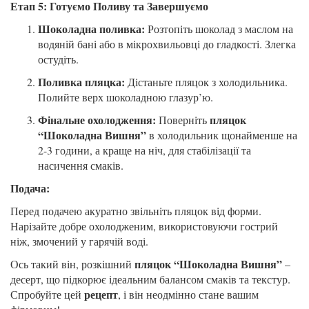
Етап 5: Готуємо Поливу та Завершуємо
Шоколадна поливка:
Розтопіть шоколад з маслом на
водяній бані або в мікрохвильовці до гладкості. Злегка
остудіть.
Поливка пляцка:
Дістаньте пляцок з холодильника.
Полийте верх шоколадною глазур’ю.
Фінальне охолодження:
пляцок
Поверніть
“Шоколадна Вишня”
в холодильник щонайменше на
2-3 години, а краще на ніч, для стабілізації та
насичення смаків.
Подача:
Перед подачею акуратно звільніть пляцок від форми.
Нарізайте добре охолодженим, використовуючи гострий
ніж, змочений у гарячій воді.
пляцок “Шоколадна Вишня”
Ось такий він, розкішний
–
десерт, що підкорює ідеальним балансом смаків та текстур.
рецепт
Спробуйте цей
, і він неодмінно стане вашим