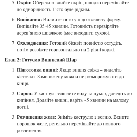
Окріп:
Обережно влийте окріп, швидко перемішайте
до однорідності. Тісто буде рідким.
Випікання:
Вилийте тісто у підготовлену форму.
Випікайте 35-45 хвилин. Готовність перевіряйте
дерев’яною шпажкою (має виходити сухою).
Охолодження:
Готовий бісквіт повністю остудіть,
потім розріжте горизонтально на 2 рівні коржі.
Етап 2: Готуємо Вишневий Шар
Підготовка вишні:
Якщо вишня свіжа – видаліть
кісточки. Заморожену можна не розморожувати до
кінця.
Сироп:
У каструлі змішайте воду та цукор, доведіть до
кипіння. Додайте вишні, варіть ~5 хвилин на малому
вогні.
Розчинення желе:
Зніміть каструлю з вогню. Всипте
порошок желе, ретельно перемішайте до повного
розчинення.