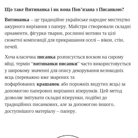
Що таке Витинанка і як вона Пов’язана з Писанкою?
Витинанка
– це традиційне українське народне мистецтво
ажурного вирізання з паперу. Майстри створювали складні
орнаменти, фігурки тварин, рослинні мотиви та цілі
сюжетні композиції для прикрашання оселі – вікон, стін,
печей.
писанка
Хоча класична
розписується воском на сирому
витинанки писанки
яйці, термін “
” часто використовується
у широкому значенні для опису декорування великодніх
яєць (переважно вже зварених та
крашанок
пофарбованих
або порожніх видутих яєць) за
допомогою паперових вирізаних візерунків. Цей метод
дозволяє імітувати складні візерунки, подібні до
традиційних писанкових, але за допомогою іншого,
доступнішого матеріалу – паперу.