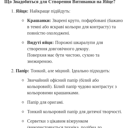
Що Знадобиться для Створення Витинанки на Яйце?
Яйця:
Найкраще підійдуть:
Крашанки:
Зварені круто, пофарбовані (бажано
в темні або яскраві кольори для контрасту) та
повністю охолоджені.
Видуті яйця:
Порожні шкаралупи для
створення довговічного декору.
Поверхня має бути чистою, сухою та
знежиреною.
Папір:
Тонкий, але міцний. Ідеально підходить:
Звичайний офісний папір (білий або
кольоровий). Білий папір чудово контрастує з
кольоровими крашанками.
Папір для оригамі.
Тонкий кольоровий папір для дитячої творчості.
Серветки з цікавим візерунком
(використовується техніка, подібна до