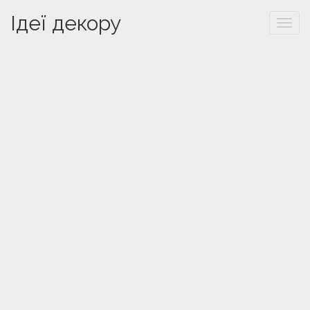
Ідеї декору
Togg
navi