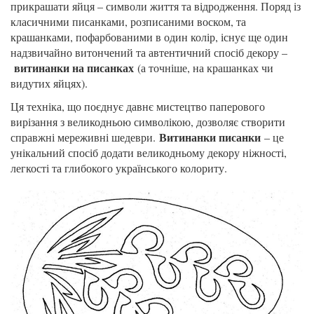
прикрашати яйця – символи життя та відродження. Поряд із
класичними писанками, розписаними воском, та
крашанками, пофарбованими в один колір, існує ще один
надзвичайно витончений та автентичний спосіб декору –
витинанки на писанках
(а точніше, на крашанках чи
видутих яйцях).
Ця техніка, що поєднує давнє мистецтво паперового
вирізання з великодньою символікою, дозволяє створити
Витинанки писанки
справжні мереживні шедеври.
– це
унікальний спосіб додати великодньому декору ніжності,
легкості та глибокого українського колориту.