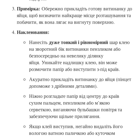
Примірка:
Обережно прикладіть готову витинанку до
яйця, щоб визначити найкраще місце розташування та
побачити, як вона лягає на вигнуту поверхню.
Наклеювання:
дуже тонкий і рівномірний
Нанесіть
шар клею
на зворотний бік витинанки пензликом або
безпосередньо на невелику ділянку
яйця.
Уникайте надлишку клею, він може
розмочити папір або виступити з-під країв.
Акуратно прикладіть витинанку до яйця (пінцет
допоможе з дрібними деталями).
Ніжно розгладьте папір від центру до країв
сухим пальцем, пензликом або м’якою
серветкою, виганяючи бульбашки повітря та
забезпечуючи щільне прилягання.
Якщо клей виступив, негайно видаліть його
вологою ватною паличкою або куточком