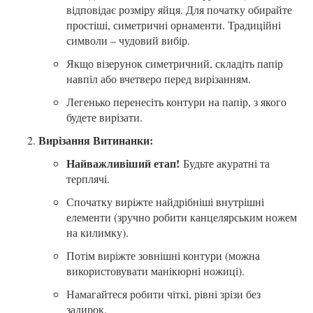
відповідає розміру яйця. Для початку обирайте
простіші, симетричні орнаменти. Традиційні
символи – чудовий вибір.
Якщо візерунок симетричний, складіть папір
навпіл або вчетверо перед вирізанням.
Легенько перенесіть контури на папір, з якого
будете вирізати.
Вирізання Витинанки:
Найважливіший етап!
Будьте акуратні та
терплячі.
Спочатку виріжте найдрібніші внутрішні
елементи (зручно робити канцелярським ножем
на килимку).
Потім виріжте зовнішні контури (можна
використовувати манікюрні ножиці).
Намагайтеся робити чіткі, рівні зрізи без
задирок.