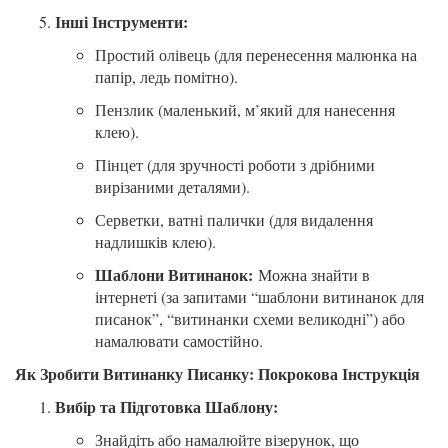
Інші Інструменти:
Простий олівець (для перенесення малюнка на
папір, ледь помітно).
Пензлик (маленький, м’який для нанесення
клею).
Пінцет (для зручності роботи з дрібними
вирізаними деталями).
Серветки, ватні палички (для видалення
надлишків клею).
Шаблони Витинанок:
Можна знайти в
інтернеті (за запитами “шаблони витинанок для
писанок”, “витинанки схеми великодні”) або
намалювати самостійно.
Як Зробити Витинанку Писанку: Покрокова Інструкція
Вибір та Підготовка Шаблону:
Знайдіть або намалюйте візерунок, що