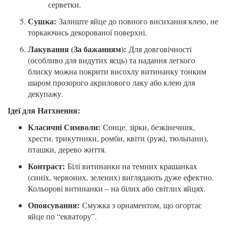
серветки.
Сушка:
Залиште яйце до повного висихання клею, не
торкаючись декорованої поверхні.
Лакування (За бажанням):
Для довговічності
(особливо для видутих яєць) та надання легкого
блиску можна покрити висохлу витинанку тонким
шаром прозорого акрилового лаку або клею для
декупажу.
Ідеї для Натхнення:
Класичні Символи:
Сонце, зірки, безкінечник,
хрести, трикутники, ромби, квіти (ружі, тюльпани),
пташки, дерево життя.
Контраст:
Білі витинанки на темних крашанках
(синіх, червоних, зелених) виглядають дуже ефектно.
Кольорові витинанки – на білих або світлих яйцях.
Опоясування:
Смужка з орнаментом, що огортає
яйце по “екватору”.