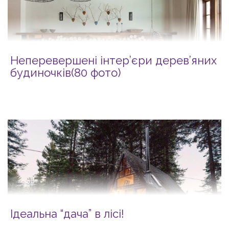
Неперевершені інтер’єри дерев’яних
будиночків(80 фото)
Ідеальна “дача” в лісі!