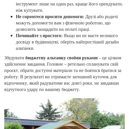
інструмент лише на один раз, краще його орендувати,
ніж купувати.
Не соромтеся просити допомоги:
Друзі або родичі
можуть допомогти вам з фізичною роботою, що
дозволить заощадити на оплаті праці.
Починайте з простого:
Якщо ви не маєте великого
досвіду в будівництві, оберіть найпростіший дизайн
альтанки.
бюджетну альтанку своїми руками
Збудувати
– це цілком
здійсненне завдання. Головне – ретельно спланувати свій
проєкт, обрати доступні матеріали та не боятися братися за
роботу. В результаті ви отримаєте затишний куточок для
відпочинку, який радуватиме вас довгі роки, не завдавши
відчутного удару по вашому бюджету.