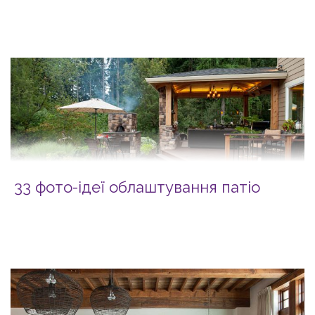
33 фото-ідеї облаштування патіо