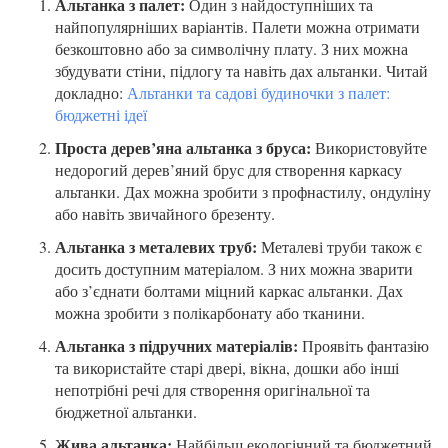
Альтанка з палет:
Один з найдоступніших та
найпопулярніших варіантів. Палети можна отримати
безкоштовно або за символічну плату. З них можна
збудувати стіни, підлогу та навіть дах альтанки. Читай
докладно:
Альтанки та садові будиночки з палет:
бюджетні ідеї
Проста дерев’яна альтанка з бруса:
Використовуйте
недорогий дерев’яний брус для створення каркасу
альтанки. Дах можна зробити з профнастилу, ондуліну
або навіть звичайного брезенту.
Альтанка з металевих труб:
Металеві труби також є
досить доступним матеріалом. З них можна зварити
або з’єднати болтами міцний каркас альтанки. Дах
можна зробити з полікарбонату або тканини.
Альтанка з підручних матеріалів:
Проявіть фантазію
та використайте старі двері, вікна, дошки або інші
непотрібні речі для створення оригінальної та
бюджетної альтанки.
Жива альтанка:
Найбільш екологічний та бюджетний