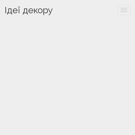
Ідеї декору
Togg
navi