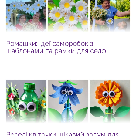
Ромашки: ідеї саморобок з
шаблонами та рамки для селфі
Веселі квіточки: цікавий задум для