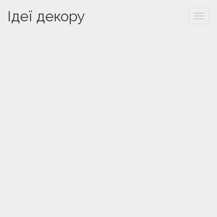
Ідеї декору
Togg
navi