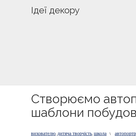
Ідеї декору
Створюємо автопо
шаблони побудов
вихователю
дитяча творчість
школа
автопортр
,
,
\