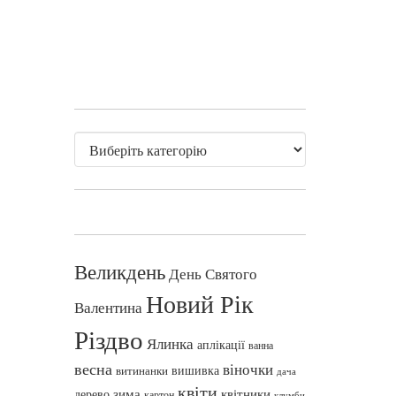
Великдень
День Святого
Новий Рік
Валентина
Різдво
Ялинка
аплікації
ванна
весна
віночки
вишивка
витинанки
дача
квіти
зима
квітники
дерево
картон
клумби