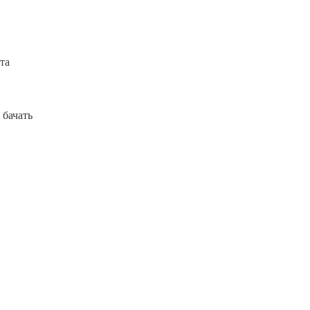
та
 бачать