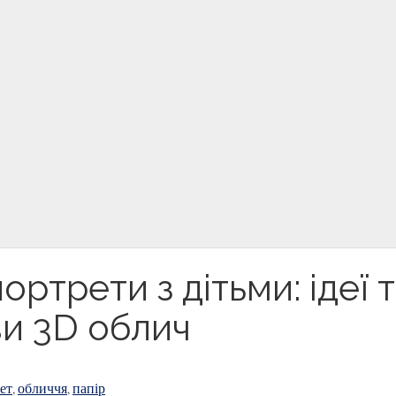
ртрети з дітьми: ідеї 
и 3D облич
ет
обличчя
папір
,
,