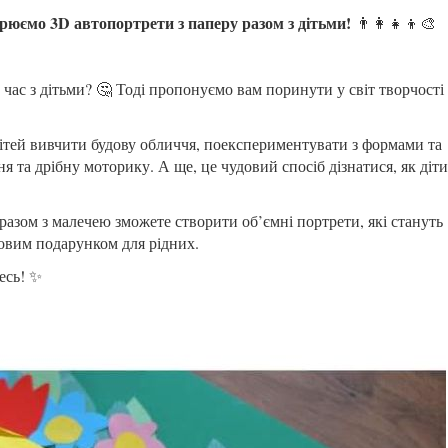
орюємо 3D автопортрети з паперу разом з дітьми!
👨‍👩‍👧‍👦🎨
час з дітьми? 🤔 Тоді пропонуємо вам поринути у світ творчості 
 дітей вивчити будову обличчя, поекспериментувати з формами та
 та дрібну моторику. А ще, це чудовий спосіб дізнатися, як діти
разом з малечею зможете створити об’ємні портрети, які стануть
овим подарунком для рідних.
есь! ✨