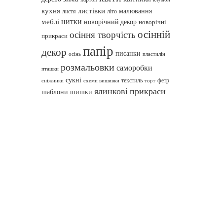
кухня
листівки
малювання
листя
літо
нитки
меблі
новорічний декор
новорічні
осінній
осіння творчість
прикраси
папір
декор
писанки
осінь
пластилін
розмальовки
саморобки
пташки
сукні
текстиль
фетр
сніжинки
схеми вишивки
торт
ялинкові прикраси
шаблони
шишки