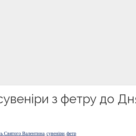
увеніри з фетру до Дн
ь Святого Валентина
сувеніри
фетр
,
,