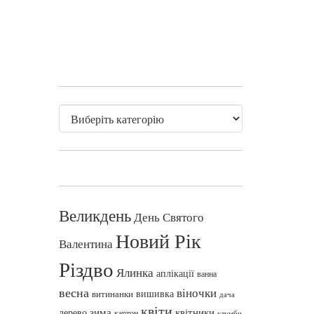
Великдень
День Святого
Новий Рік
Валентина
Різдво
Ялинка
аплікації
ванна
весна
віночки
вишивка
витинанки
дача
квіти
зима
квітники
дерево
картон
клумби