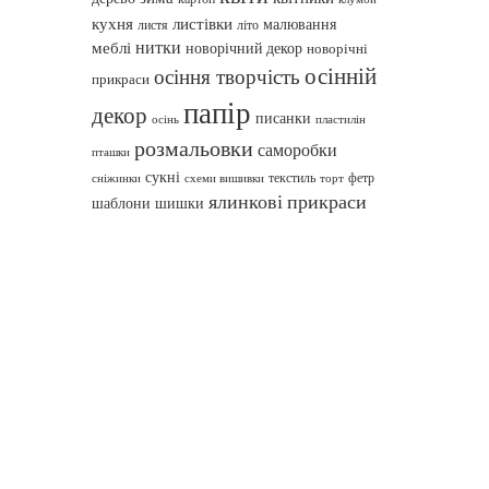
кухня
листівки
малювання
листя
літо
нитки
меблі
новорічний декор
новорічні
осінній
осіння творчість
прикраси
папір
декор
писанки
осінь
пластилін
розмальовки
саморобки
пташки
сукні
текстиль
фетр
сніжинки
схеми вишивки
торт
ялинкові прикраси
шаблони
шишки