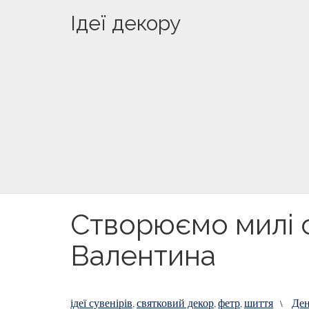
Ідеї декору
Створюємо милі с
Валентина
ідеї сувенірів
святковий декор
фетр
шиття
Ден
,
,
,
\