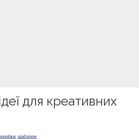
ідеї для креативних
моробки
шаблони
,