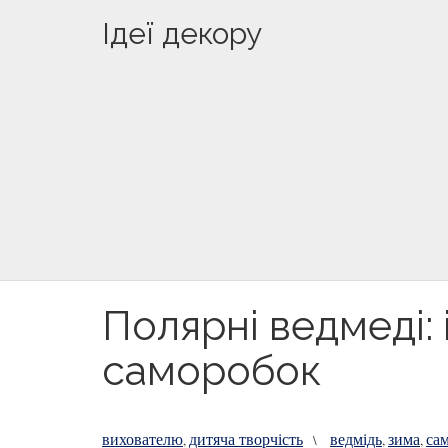
Ідеї декору
Полярні ведмеді: 
саморобок
вихователю
дитяча творчість
ведмідь
зима
са
,
\
,
,