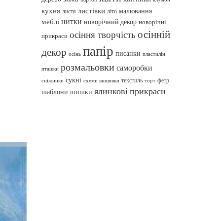
кухня
листівки
малювання
листя
літо
нитки
меблі
новорічний декор
новорічні
осінній
осіння творчість
прикраси
папір
декор
писанки
осінь
пластилін
розмальовки
саморобки
пташки
сукні
текстиль
фетр
сніжинки
схеми вишивки
торт
ялинкові прикраси
шаблони
шишки