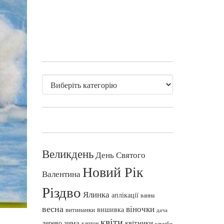
Великдень
День Святого
Новий Рік
Валентина
Різдво
Ялинка
аплікації
ванна
весна
віночки
вишивка
витинанки
дача
квіти
зима
квітники
дерево
картон
клумби