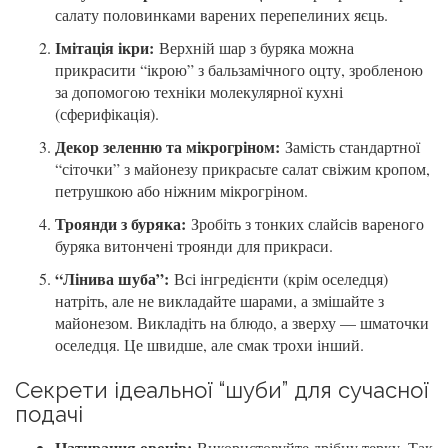
салату половинками варених перепелиних яєць.
Імітація ікри:
Верхній шар з буряка можна
прикрасити “ікрою” з бальзамічного оцту, зробленою
за допомогою техніки молекулярної кухні
(сферифікація).
Декор зеленню та мікрогріном:
Замість стандартної
“сіточки” з майонезу прикрасьте салат свіжим кропом,
петрушкою або ніжним мікрогріном.
Троянди з буряка:
Зробіть з тонких слайсів вареного
буряка витончені троянди для прикраси.
“Лінива шуба”:
Всі інгредієнти (крім оселедця)
натріть, але не викладайте шарами, а змішайте з
майонезом. Викладіть на блюдо, а зверху — шматочки
оселедця. Це швидше, але смак трохи інший.
Секрети ідеальної “шуби” для сучасної
подачі
Натирання овочів:
Використовуйте дрібну терку. Так