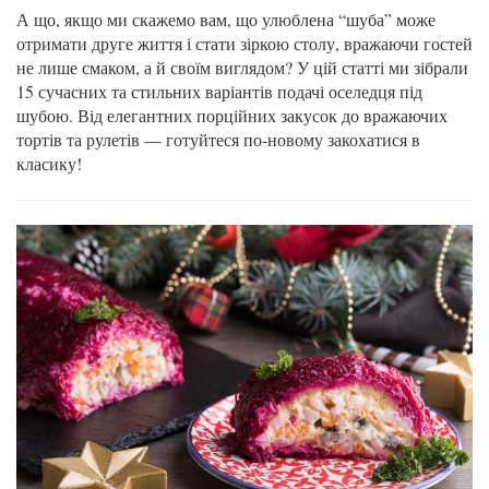
А що, якщо ми скажемо вам, що улюблена “шуба” може
отримати друге життя і стати зіркою столу, вражаючи гостей
не лише смаком, а й своїм виглядом? У цій статті ми зібрали
15 сучасних та стильних варіантів подачі оселедця під
шубою. Від елегантних порційних закусок до вражаючих
тортів та рулетів — готуйтеся по-новому закохатися в
класику!