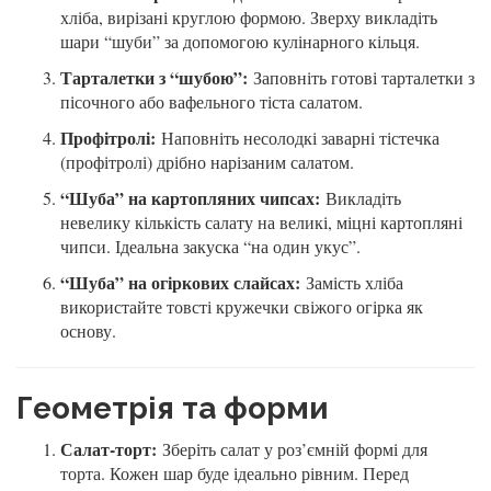
хліба, вирізані круглою формою. Зверху викладіть
шари “шуби” за допомогою кулінарного кільця.
Тарталетки з “шубою”:
Заповніть готові тарталетки з
пісочного або вафельного тіста салатом.
Профітролі:
Наповніть несолодкі заварні тістечка
(профітролі) дрібно нарізаним салатом.
“Шуба” на картопляних чипсах:
Викладіть
невелику кількість салату на великі, міцні картопляні
чипси. Ідеальна закуска “на один укус”.
“Шуба” на огіркових слайсах:
Замість хліба
використайте товсті кружечки свіжого огірка як
основу.
Геометрія та форми
Салат-торт:
Зберіть салат у роз’ємній формі для
торта. Кожен шар буде ідеально рівним. Перед