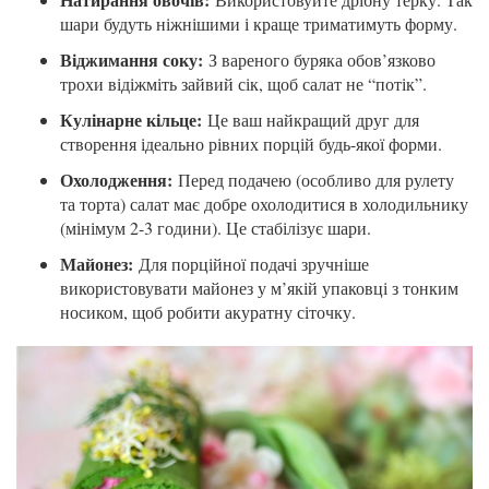
шари будуть ніжнішими і краще триматимуть форму.
Віджимання соку:
З вареного буряка обов’язково
трохи відіжміть зайвий сік, щоб салат не “потік”.
Кулінарне кільце:
Це ваш найкращий друг для
створення ідеально рівних порцій будь-якої форми.
Охолодження:
Перед подачею (особливо для рулету
та торта) салат має добре охолодитися в холодильнику
(мінімум 2-3 години). Це стабілізує шари.
Майонез:
Для порційної подачі зручніше
використовувати майонез у м’якій упаковці з тонким
носиком, щоб робити акуратну сіточку.