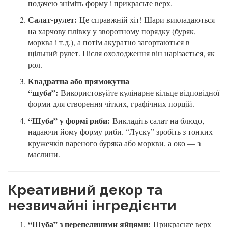
подачею зніміть форму і прикрасьте верх.
Салат-рулет:
Це справжній хіт! Шари викладаються
на харчову плівку у зворотному порядку (буряк,
морква і т.д.), а потім акуратно загортаються в
щільний рулет. Після охолодження він нарізається, як
рол.
Квадратна або прямокутна
“шуба”:
Використовуйте кулінарне кільце відповідної
форми для створення чітких, графічних порцій.
“Шуба” у формі риби:
Викладіть салат на блюдо,
надаючи йому форму риби. “Луску” зробіть з тонких
кружечків вареного буряка або моркви, а око — з
маслини.
Креативний декор та
незвичайні інгредієнти
“Шуба” з перепелиними яйцями:
Прикрасьте верх