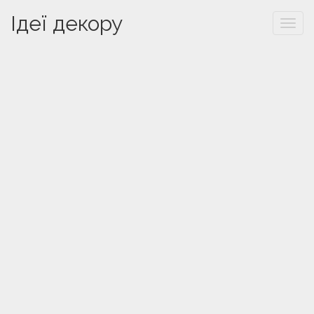
Ідеї декору
Togg
navi