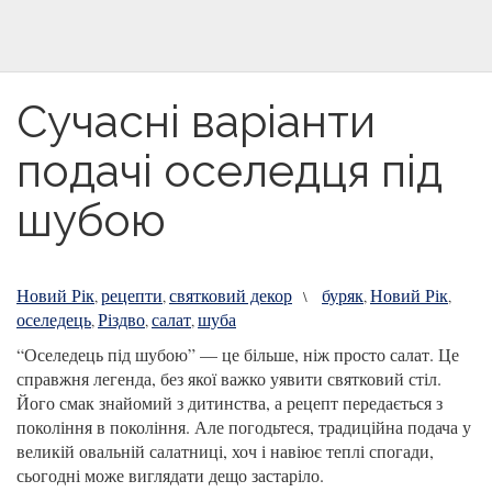
Сучасні варіанти
подачі оселедця під
шубою
Новий Рік
рецепти
святковий декор
буряк
Новий Рік
,
,
\
,
,
оселедець
Різдво
салат
шуба
,
,
,
“Оселедець під шубою” — це більше, ніж просто салат. Це
справжня легенда, без якої важко уявити святковий стіл.
Його смак знайомий з дитинства, а рецепт передається з
покоління в покоління. Але погодьтеся, традиційна подача у
великій овальній салатниці, хоч і навіює теплі спогади,
сьогодні може виглядати дещо застаріло.