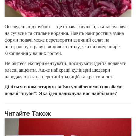
Оселедець під шубою — це страва з душею, яка заслуговує
на сучасне та стильне вбрання. Навіть найпростіша зміна
форми подачі може перетворити звичний салат на
центральну страву святкового столу, яка викличе щире
захоплення у ваших гостей.
Не бійтеся експериментувати, поєднувати ідеї та додавати
власні акценти. Адже найкращі кулінарні шедеври
народжуються на перетині традицій та креативності.
Діліться в коментарях своїми улюбленими способами
подачі “шуби”! Яка ідея надихнула вас найбільше?
Читайте Також