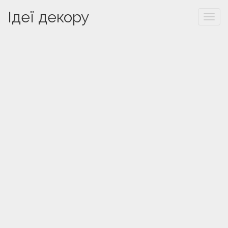
Ідеї декору
Togg
navi