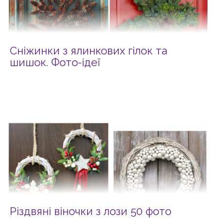
Сніжинки з ялинкових гілок та
шишок. Фото-ідеї
Різдвяні віночки з лози 50 фото