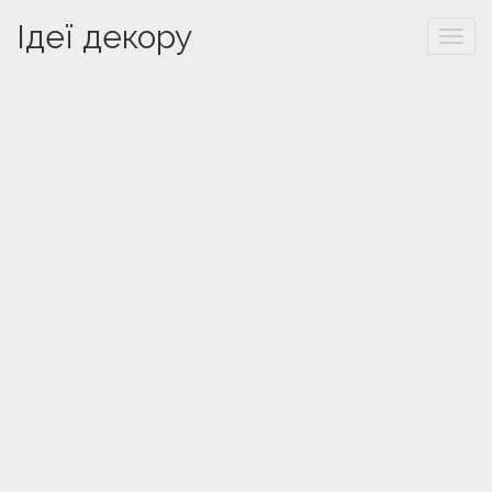
Ідеї декору
Togg
navi