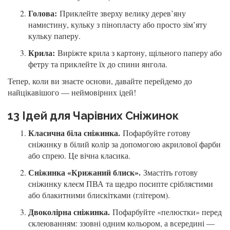
Голова:
Приклейте зверху велику дерев’яну
намистину, кульку з пінопласту або просто зім’яту
кульку паперу.
Крила:
Виріжте крила з картону, щільного паперу або
фетру та приклейте їх до спини янгола.
Тепер, коли ви знаєте основи, давайте перейдемо до
найцікавішого — неймовірних ідей!
13 Ідей для Чарівних Сніжинок
Класична біла сніжинка.
Пофарбуйте готову
сніжинку в білий колір за допомогою акрилової фарби
або спрею. Це вічна класика.
Сніжинка «Крижаний блиск».
Змастіть готову
сніжинку клеєм ПВА та щедро посипте сріблястими
або блакитними блискітками (глітером).
Двоколірна сніжинка.
Пофарбуйте «пелюстки» перед
склеюванням: ззовні одним кольором, а всередині —