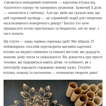
з’являється невидимий помічник — картонна втулка від
туалетного паперу чи паперових рушників. Зазвичай її доля
— опинитися у смітнику. Але що, якби ми сказали вам, що
цей скромний циліндр — це справжній скарб для створення
ексклюзивного новорічного декору? Багато хто хоче
прикрасити оселю оригінально та бюджетно, але не знає, з
чого почати.
Ця стаття — ваша чарівна скринька ідей! Ми зібрали 25
неймовірних способів перетворити звичайні картонні
втулки на ажурні сніжинки та ніжних янголів, які додадуть
вашому дому тепла та унікальності. Ви дізнаєтесь про прості
техніки, які підкоряться навіть дітям, та побачите, як з
непотребу народити справжню зимову казку. Готуйте
втулки, ножиці та натхнення — починаємо творити дива!