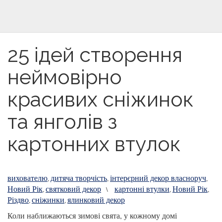
25 ідей створення
неймовірно
красивих сніжинок
та янголів з
картонних втулок
вихователю
дитяча творчість
інтерєрний декор власноруч
,
,
,
Новий Рік
святковий декор
картонні втулки
Новий Рік
,
\
,
,
Різдво
сніжинки
ялинковий декор
,
,
Коли наближаються зимові свята, у кожному домі