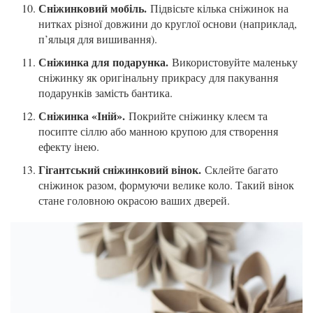
Сніжинковий мобіль.
Підвісьте кілька сніжинок на
нитках різної довжини до круглої основи (наприклад,
п’яльця для вишивання).
Сніжинка для подарунка.
Використовуйте маленьку
сніжинку як оригінальну прикрасу для пакування
подарунків замість бантика.
Сніжинка «Іній».
Покрийте сніжинку клеєм та
посипте сіллю або манною крупою для створення
ефекту інею.
Гігантський сніжинковий вінок.
Склейте багато
сніжинок разом, формуючи велике коло. Такий вінок
стане головною окрасою ваших дверей.