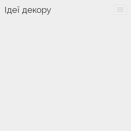
Ідеї декору
Togg
navi