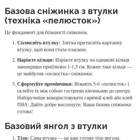
Базова сніжинка з втулки
(техніка «пелюсток»)
Це фундамент для більшості сніжинок.
Сплюсніть втулку:
Злегка притисніть картонну
втулку, щоб вона стала пласкою.
Наріжте кільця:
Наріжте втулку на однакові кільця
завширшки приблизно 1-1,5 см. Кожне таке кільце —
це майбутня «пелюстка» сніжинки.
Сформуйте промінчики:
Візьміть 5-6 «пелюсток» і
склейте їх між собою гострими кінчиками до центру.
Найзручніше використовувати гарячий клей або клей
ПВА. Дайте добре висохнути. Ваша базова сніжинка
готова!
Базовий янгол з втулки
Тіло:
Сама втулка — це вже готове тіло янгола.