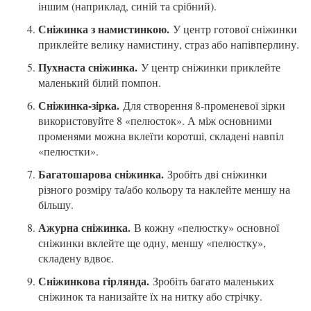
іншим (наприклад, синій та срібний).
Сніжинка з намистинкою.
У центр готової сніжинки
приклейте велику намистину, страз або напівперлину.
Пухнаста сніжинка.
У центр сніжинки приклейте
маленький білий помпон.
Сніжинка-зірка.
Для створення 8-променевої зірки
використовуйте 8 «пелюсток». А між основними
променями можна вклеїти коротші, складені навпіл
«пелюстки».
Багатошарова сніжинка.
Зробіть дві сніжинки
різного розміру та/або кольору та наклейте меншу на
більшу.
Ажурна сніжинка.
В кожну «пелюстку» основної
сніжинки вклейте ще одну, меншу «пелюстку»,
складену вдвоє.
Сніжинкова гірлянда.
Зробіть багато маленьких
сніжинок та нанизайте їх на нитку або стрічку.