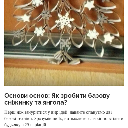
Основи основ: Як зробити базову
сніжинку та янгола?
Перш ніж зануритися у вир ідей, давайте опануємо дві
базові техніки. Зрозумівши їх, ви зможете з легкістю втілити
будь-яку з 25 варіацій.