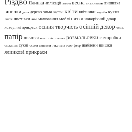
Різдво
весна
Ялинка
аплікації
вишивка
витинанки
ванна
квіти
віночки
зима
квітники
кухня
дерево
картон
клумби
дача
нитки
меблі
листівки
малювання
новорічний декор
листя
літо
осінній декор
осіння творчість
новорічні прикраси
осінь
папір
розмальовки
саморобки
писанки
пташки
пластилін
сукні
шаблони
шишки
текстиль
фетр
сніжинки
схеми вишивки
торт
ялинкові прикраси