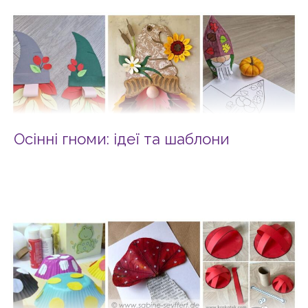
Осінні гноми: ідеї та шаблони