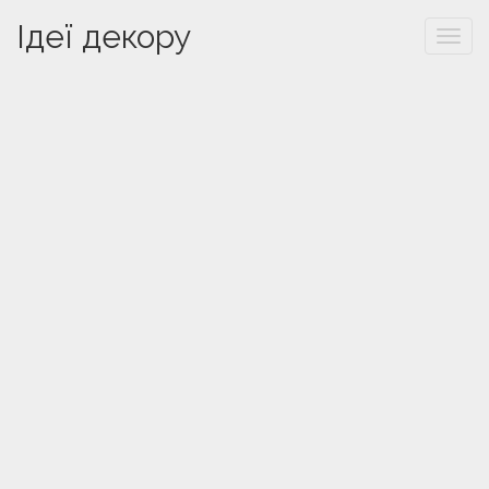
Ідеї декору
Togg
navi