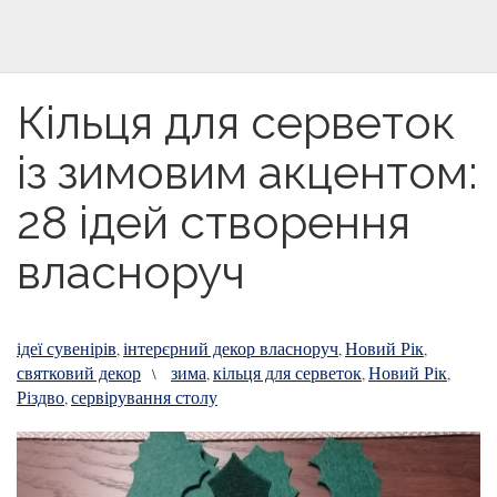
Кільця для серветок
із зимовим акцентом:
28 ідей створення
власноруч
ідеї сувенірів
інтерєрний декор власноруч
Новий Рік
,
,
,
святковий декор
зима
кільця для серветок
Новий Рік
\
,
,
,
Різдво
сервірування столу
,