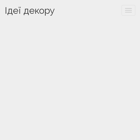
Ідеї декору
Togg
navi