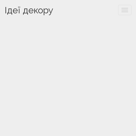
Ідеї декору
Togg
navi