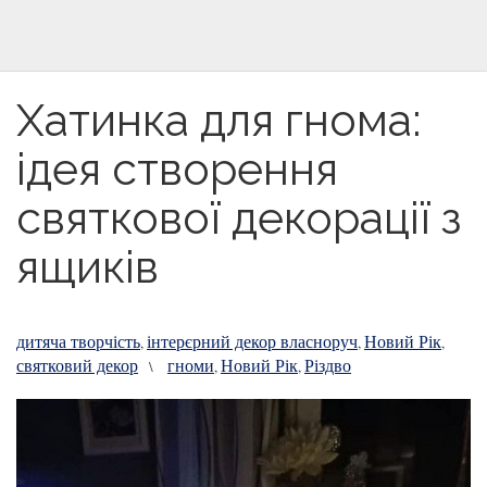
Хатинка для гнома:
ідея створення
святкової декорації з
ящиків
дитяча творчість
інтерєрний декор власноруч
Новий Рік
,
,
,
святковий декор
гноми
Новий Рік
Різдво
\
,
,