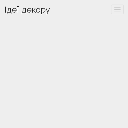
Ідеї декору
Togg
navi