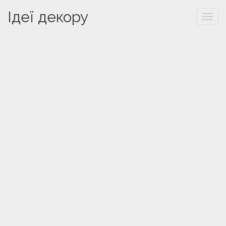
Ідеї декору
Togg
navi