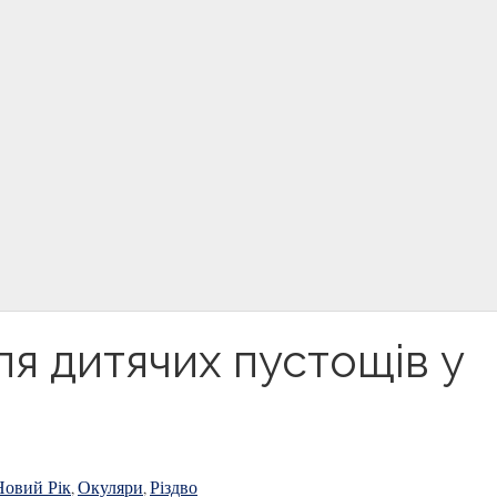
ля дитячих пустощів у
Новий Рік
Окуляри
Різдво
,
,