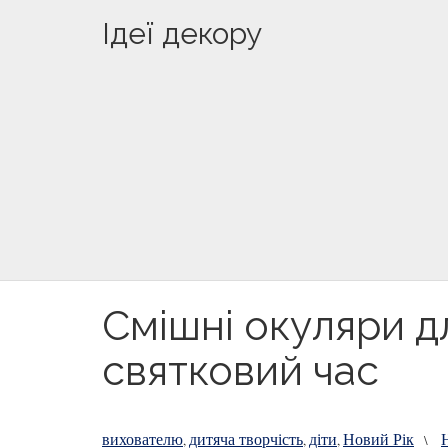
Ідеї декору
Смішні окуляри д
святковий час
вихователю
дитяча творчість
діти
Новий Рік
,
,
,
\