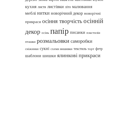
кухня
листівки
малювання
листя
літо
нитки
меблі
новорічний декор
новорічні
осінній
осіння творчість
прикраси
папір
декор
писанки
осінь
пластилін
розмальовки
саморобки
пташки
сукні
текстиль
фетр
сніжинки
схеми вишивки
торт
ялинкові прикраси
шаблони
шишки