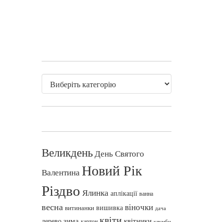
Великдень
День Святого
Новий Рік
Валентина
Різдво
Ялинка
аплікації
ванна
весна
віночки
вишивка
витинанки
дача
квіти
зима
квітники
дерево
картон
клумби