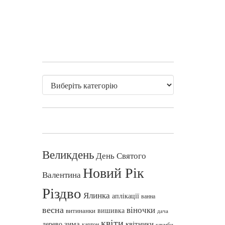
Великдень
День Святого
Новий Рік
Валентина
Різдво
Ялинка
аплікації
ванна
весна
віночки
вишивка
витинанки
дача
квіти
зима
квітники
дерево
картон
клумби