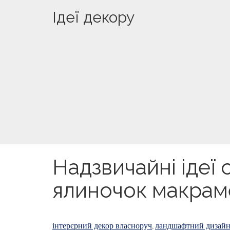
Ідеї декору
Надзвичайні ідеї
ялиночок макрам
інтерєрний декор власноруч
ландшафтний дизай
,