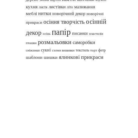
кухня
листівки
малювання
листя
літо
нитки
меблі
новорічний декор
новорічні
осінній
осіння творчість
прикраси
папір
декор
писанки
осінь
пластилін
розмальовки
саморобки
пташки
сукні
текстиль
фетр
сніжинки
схеми вишивки
торт
ялинкові прикраси
шаблони
шишки