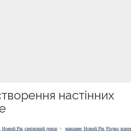
 створення настінних
е
н
Новий Рік
святковий декор
макраме
Новий Рік
Різдво
ялин
,
,
\
,
,
,