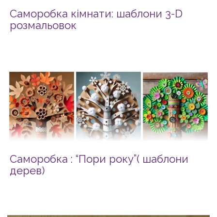
Саморобка кімнати: шаблони 3-D
розмальовок
Саморобка : “Пори року”( шаблони
дерев)