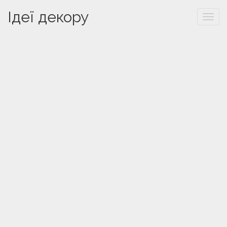
Ідеї декору
Togg
navi