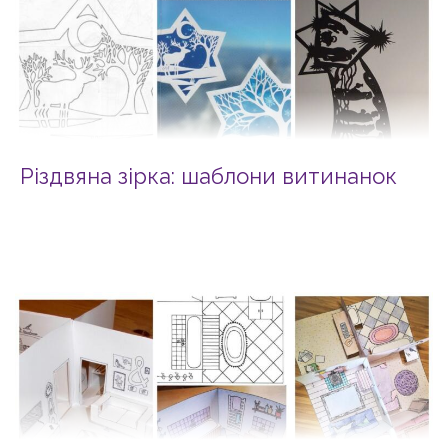
Різдвяна зірка: шаблони витинанок