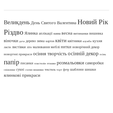
Новий Рік
Великдень
День Святого Валентина
Різдво
весна
Ялинка
аплікації
вишивка
витинанки
ванна
квіти
віночки
зима
квітники
кухня
дерево
картон
клумби
дача
нитки
меблі
листівки
малювання
новорічний декор
листя
літо
осінній декор
осіння творчість
новорічні прикраси
осінь
папір
розмальовки
саморобки
писанки
пташки
пластилін
сукні
шаблони
шишки
текстиль
фетр
сніжинки
схеми вишивки
торт
ялинкові прикраси