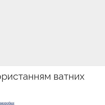
ористанням ватних
аморобки