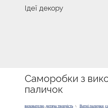
Ідеї декору
Саморобки з вик
паличок
вихователю
дитяча творчість
Ватні палички
с
,
\
,