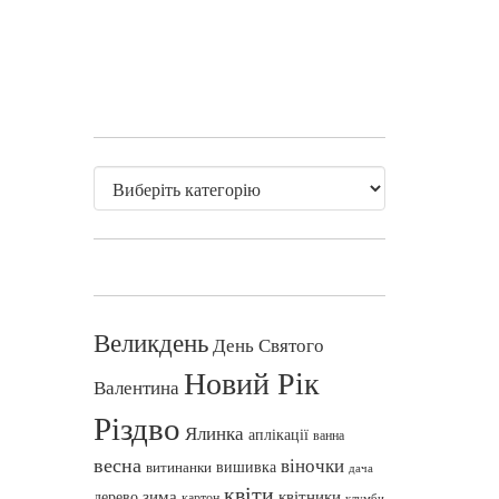
Великдень
День Святого
Новий Рік
Валентина
Різдво
Ялинка
аплікації
ванна
весна
віночки
вишивка
витинанки
дача
квіти
зима
квітники
дерево
картон
клумби