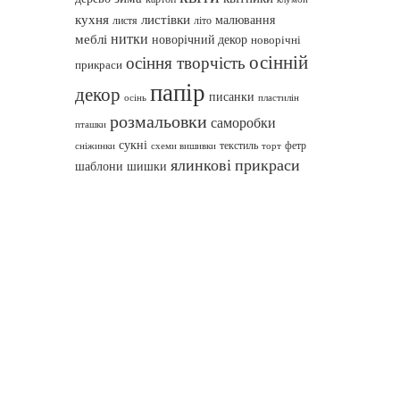
кухня
листівки
малювання
листя
літо
нитки
меблі
новорічний декор
новорічні
осінній
осіння творчість
прикраси
папір
декор
писанки
осінь
пластилін
розмальовки
саморобки
пташки
сукні
текстиль
фетр
сніжинки
схеми вишивки
торт
ялинкові прикраси
шаблони
шишки