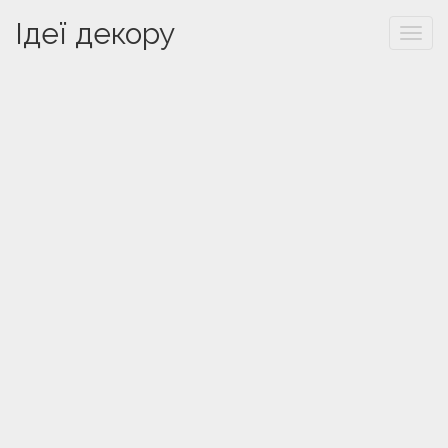
Ідеї декору
Togg
navi