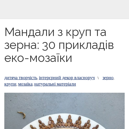
Мандали з круп та
зерна: 30 прикладів
еко-мозаїки
дитяча творчість
інтерєрний декор власноруч
зерно
,
\
,
крупи
мозаїка
натуральні матеріали
,
,