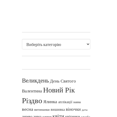
Великдень
День Святого
Новий Рік
Валентина
Різдво
Ялинка
аплікації
ванна
весна
віночки
вишивка
витинанки
дача
квіти
зима
квітники
дерево
картон
клумби