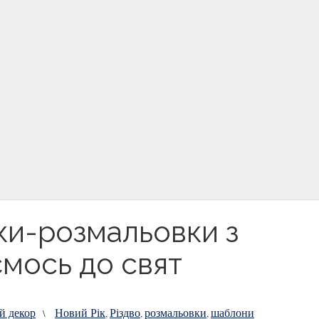
ки-розмальовки з
мось до свят
й декор
Новий Рік
Різдво
розмальовки
шаблони
\
,
,
,