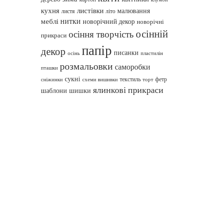
кухня
листівки
малювання
листя
літо
нитки
меблі
новорічний декор
новорічні
осінній
осіння творчість
прикраси
папір
декор
писанки
осінь
пластилін
розмальовки
саморобки
пташки
сукні
текстиль
фетр
сніжинки
схеми вишивки
торт
ялинкові прикраси
шаблони
шишки