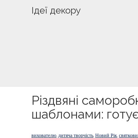
Ідеї декору
Різдвяні самороб
шаблонами: готує
вихователю
дитяча творчість
Новий Рік
святкови
,
,
,