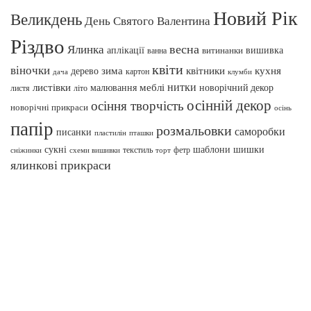
Новий Рік
Великдень
День Святого Валентина
Різдво
весна
Ялинка
аплікації
вишивка
витинанки
ванна
квіти
віночки
зима
квітники
кухня
дерево
картон
клумби
дача
нитки
меблі
листівки
малювання
новорічний декор
листя
літо
осінній декор
осіння творчість
новорічні прикраси
осінь
папір
розмальовки
саморобки
писанки
пташки
пластилін
сукні
шаблони
шишки
текстиль
фетр
сніжинки
схеми вишивки
торт
ялинкові прикраси