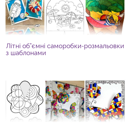
Літні об”ємні саморобки-розмальовки
з шаблонами