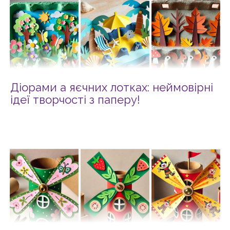
Діорами а яєчних лотках: неймовірні
ідеї творчості з паперу!