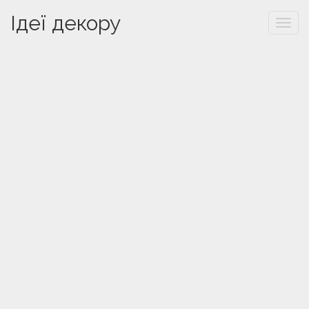
Ідеї декору
Togg
navi