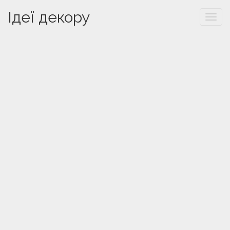
Ідеї декору
Togg
navi