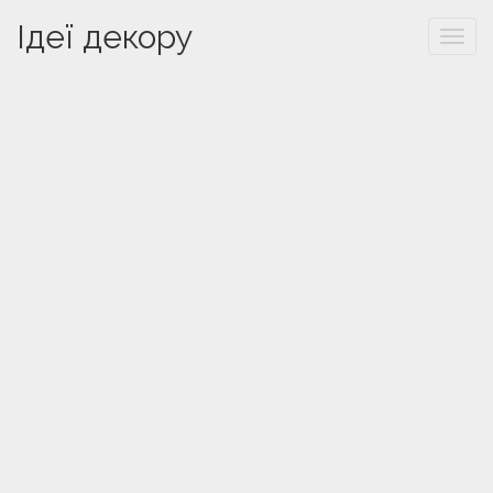
Ідеї декору
Togg
navi