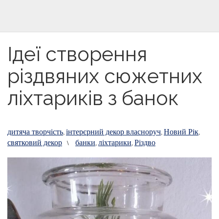
Ідеї створення
різдвяних сюжетних
ліхтариків з банок
дитяча творчість
інтерєрний декор власноруч
Новий Рік
,
,
,
святковий декор
банки
ліхтарики
Різдво
\
,
,