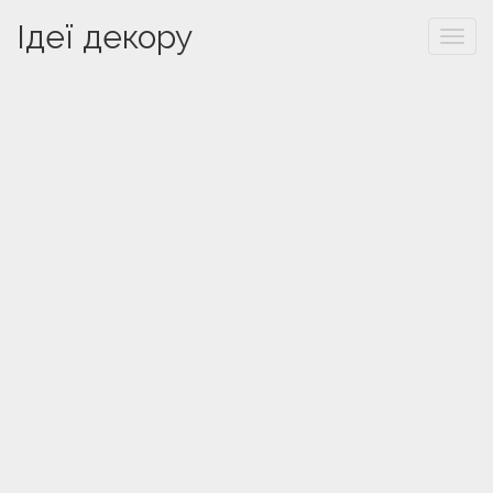
Ідеї декору
Togg
navi