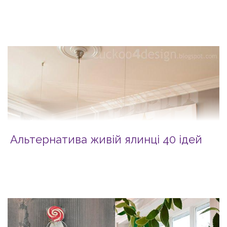
Альтернатива живій ялинці 40 ідей