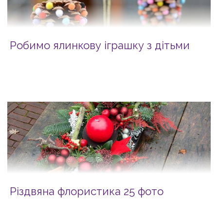
Робимо ялинкову іграшку з дітьми
Різдвяна флористика 25 фото