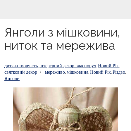
Янголи з мішковини,
ниток та мережива
дитяча творчість
інтерєрний декор власноруч
Новий Рік
,
,
,
святковий декор
мереживо
мішковина
Новий Рік
Різдво
\
,
,
,
,
Янголи