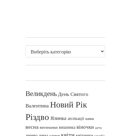
Великдень
День Святого
Новий Рік
Валентина
Різдво
Ялинка
аплікації
ванна
весна
віночки
вишивка
витинанки
дача
квіти
зима
квітники
дерево
картон
клумби