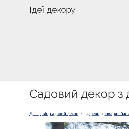
Ідеї декору
Садовий декор з д
Дача
двір
садовий декор
дерево
дрова
ковбан
,
,
\
,
,