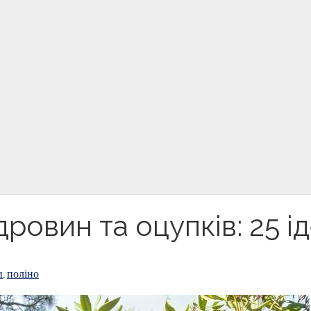
ровин та оцупків: 25 і
и
поліно
,