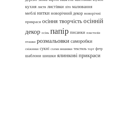
кухня
листівки
малювання
листя
літо
нитки
меблі
новорічний декор
новорічні
осінній
осіння творчість
прикраси
папір
декор
писанки
осінь
пластилін
розмальовки
саморобки
пташки
сукні
текстиль
фетр
сніжинки
схеми вишивки
торт
ялинкові прикраси
шаблони
шишки