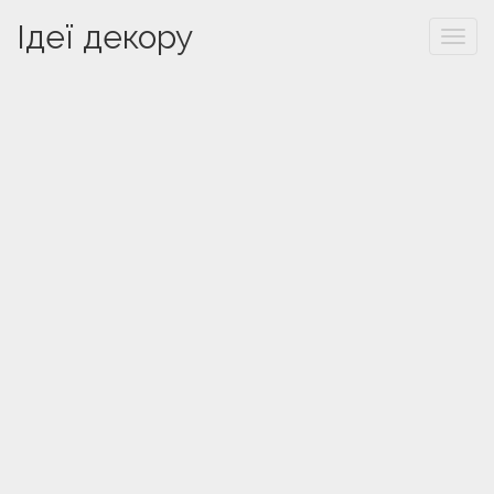
Ідеї декору
Togg
navi