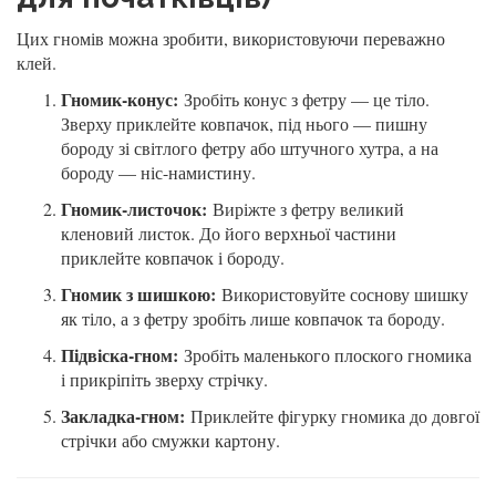
Цих гномів можна зробити, використовуючи переважно
клей.
Гномик-конус:
Зробіть конус з фетру — це тіло.
Зверху приклейте ковпачок, під нього — пишну
бороду зі світлого фетру або штучного хутра, а на
бороду — ніс-намистину.
Гномик-листочок:
Виріжте з фетру великий
кленовий листок. До його верхньої частини
приклейте ковпачок і бороду.
Гномик з шишкою:
Використовуйте соснову шишку
як тіло, а з фетру зробіть лише ковпачок та бороду.
Підвіска-гном:
Зробіть маленького плоского гномика
і прикріпіть зверху стрічку.
Закладка-гном:
Приклейте фігурку гномика до довгої
стрічки або смужки картону.