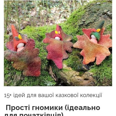
15+ ідей для вашої казкової колекції
Прості гномики (ідеально
для початківців)