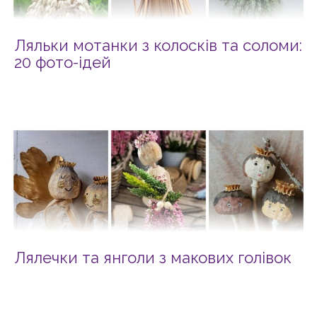
Ляльки мотанки з колосків та соломи:
20 фото-ідей
Лялечки та янголи з макових голівок