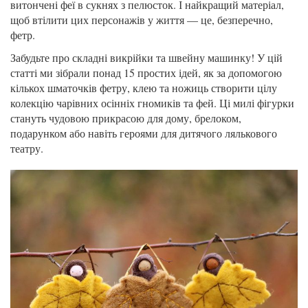
витончені феї в сукнях з пелюсток. І найкращий матеріал,
щоб втілити цих персонажів у життя — це, безперечно,
фетр.
Забудьте про складні викрійки та швейну машинку! У цій
статті ми зібрали понад 15 простих ідей, як за допомогою
кількох шматочків фетру, клею та ножиць створити цілу
колекцію чарівних осінніх гномиків та фей. Ці милі фігурки
стануть чудовою прикрасою для дому, брелоком,
подарунком або навіть героями для дитячого лялькового
театру.