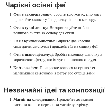
Чарівні осінні феї
Фея в сукні-дзвонику:
Зробіть тіло-конус, а по низу
приклейте хвилясту “спідничку” іншого кольору.
Фея в сукні-листку:
Використовуйте шаблон
великого листка як основу для сукні.
Фея з крилами-листям:
Виріжте два красиві
симетричні листочки і приклейте їх на спинку феї.
Фея в шапочці-жолуді:
Зробіть маленьку шапочку з
коричневого фетру, що імітує капелюшок жолудя.
Квіткова фея:
Прикрасьте волосся та сукню феї
маленькими квіточками з фетру або сухоцвітами.
Незвичайні ідеї та композиції
Магніт на холодильник:
Приклейте до задньої
частини вашого персонажа магнітну стрічку.