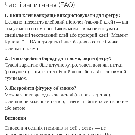
Часті запитання (FAQ)
1. Який клей найкраще використовувати для фетру?
Ідеально підходить клейовий пістолет (гарячий клей) — він
фіксує миттєво і міцно. Також можна використовувати
спеціальний текстильний клей або прозорий клей “Момент
Кристал”. ПВА підходить гірше, бо довго сохне і може
залишати плями.
2. З чого зробити бороду для гнома, окрім фетру?
Чудові варіанти: біле штучне хутро, товсті вовняні нитки
(розпушені), вата, сантехнічний льон або навіть справжній
сухий мох.
3. Як зробити фігурку об’ємною?
Можна зшити дві однакові деталі (наприклад, тіло),
залишивши маленький отвір, і злегка набити їх синтепоном
або ватою.
Висновки
Створення осінніх гномиків та фей з фетру — це
неймовірно затишний та медитативний процес. Це