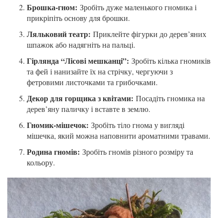
Брошка-гном:
Зробіть дуже маленького гномика і
прикріпіть основу для брошки.
Ляльковий театр:
Приклейте фігурки до дерев’яних
шпажок або надягніть на пальці.
Гірлянда “Лісові мешканці”:
Зробіть кілька гномиків
та фей і нанизайте їх на стрічку, чергуючи з
фетровими листочками та грибочками.
Декор для горщика з квітами:
Посадіть гномика на
дерев’яну паличку і вставте в землю.
Гномик-мішечок:
Зробіть тіло гнома у вигляді
мішечка, який можна наповнити ароматними травами.
Родина гномів:
Зробіть гномів різного розміру та
кольору.