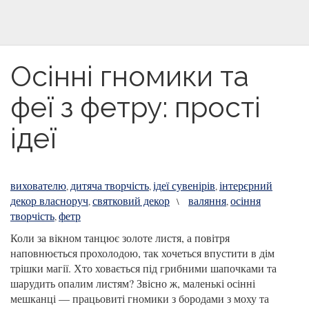
Осінні гномики та
феї з фетру: прості
ідеї
вихователю
дитяча творчість
ідеї сувенірів
інтерєрний
,
,
,
декор власноруч
святковий декор
валяння
осіння
,
\
,
творчість
фетр
,
Коли за вікном танцює золоте листя, а повітря
наповнюється прохолодою, так хочеться впустити в дім
трішки магії. Хто ховається під грибними шапочками та
шарудить опалим листям? Звісно ж, маленькі осінні
мешканці — працьовиті гномики з бородами з моху та