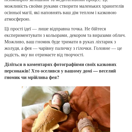
можливість своїми руками створити маленьких хранителів
осінньої магії, які наповнять ваш дім теплом і казковою
атмосферою.
Ці прості ідеї — лише відправна точка. Не бійтеся
експериментувати з кольорами, декором та виразами облич.
Можливо, ваш гномик буде тримати в руках ліхтарик з
жолудя, а фея — чарівну паличку з гілочки. Головне — це
радість, яку ви отримаєте від творчості.
Діліться в коментарях фотографіями своїх казкових
персонажів! Хто оселився у вашому домі — веселий
гномик чи мрійлива фея?