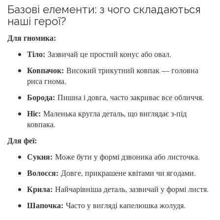
Базові елементи: з чого складаються
наші герої?
Для гномика:
Тіло:
Зазвичай це простий конус або овал.
Ковпачок:
Високий трикутний ковпак — головна
риса гнома.
Борода:
Пишна і довга, часто закриває все обличчя.
Ніс:
Маленька кругла деталь, що виглядає з-під
ковпака.
Для феї:
Сукня:
Може бути у формі дзвоника або листочка.
Волосся:
Довге, прикрашене квітами чи ягодами.
Крила:
Найчарівніша деталь, зазвичай у формі листя.
Шапочка:
Часто у вигляді капелюшка жолудя.