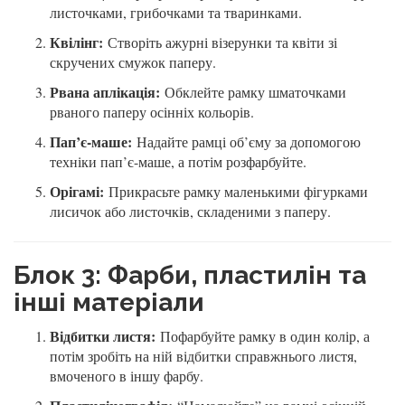
листочками, грибочками та тваринками.
Квілінг:
Створіть ажурні візерунки та квіти зі
скручених смужок паперу.
Рвана аплікація:
Обклейте рамку шматочками
рваного паперу осінніх кольорів.
Пап’є-маше:
Надайте рамці об’єму за допомогою
техніки пап’є-маше, а потім розфарбуйте.
Орігамі:
Прикрасьте рамку маленькими фігурками
лисичок або листочків, складеними з паперу.
Блок 3: Фарби, пластилін та
інші матеріали
Відбитки листя:
Пофарбуйте рамку в один колір, а
потім зробіть на ній відбитки справжнього листя,
вмоченого в іншу фарбу.