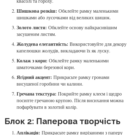
квасолі та гороху.
Шишкова розкіш:
Обклейте рамку маленькими
шишками або лусочками від великих шишок.
Золото листя:
Обклейте основу найкрасивішим
засушеним листям.
Жолудева елегантність:
Використовуйте для декору
капелюшки жолудів, викладаючи їх як луску.
Колаж з кори:
Обклейте рамку маленькими
шматочками березової кори.
Ягідний акцент:
Прикрасьте рамку гронами
висушеної горобини чи калини.
Гречана текстура:
Покрийте рамку клеєм і щедро
посипте гречаною крупою. Після висихання можна
пофарбувати в золотий колір.
Блок 2: Паперова творчість
Аплікація:
Прикрасьте рамку вирізаними з паперу