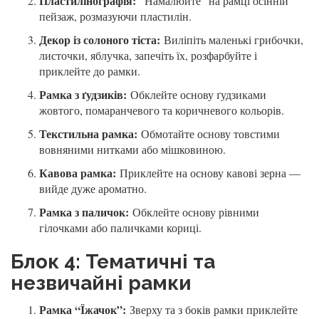
Пластилінографія:
“Намалюйте” на рамці осінній
пейзаж, розмазуючи пластилін.
Декор із солоного тіста:
Виліпіть маленькі грибочки,
листочки, яблучка, запечіть їх, розфарбуйте і
приклейте до рамки.
Рамка з ґудзиків:
Обклейте основу ґудзиками
жовтого, помаранчевого та коричневого кольорів.
Текстильна рамка:
Обмотайте основу товстими
вовняними нитками або мішковиною.
Кавова рамка:
Приклейте на основу кавові зерна —
вийде дуже ароматно.
Рамка з паличок:
Обклейте основу рівними
гілочками або паличками кориці.
Блок 4: Тематичні та
незвичайні рамки
Рамка “Їжачок”:
Зверху та з боків рамки приклейте