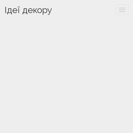
Ідеї декору
Togg
navi