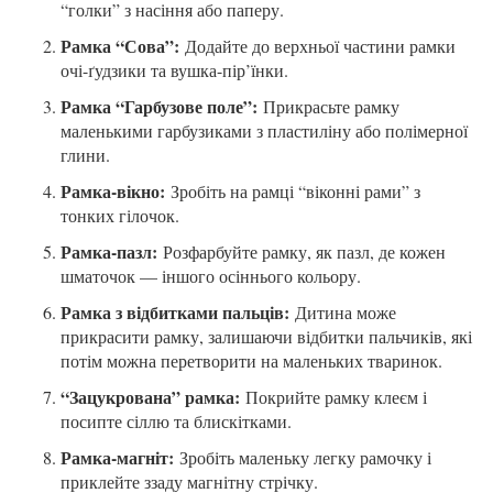
“голки” з насіння або паперу.
Рамка “Сова”:
Додайте до верхньої частини рамки
очі-ґудзики та вушка-пір’їнки.
Рамка “Гарбузове поле”:
Прикрасьте рамку
маленькими гарбузиками з пластиліну або полімерної
глини.
Рамка-вікно:
Зробіть на рамці “віконні рами” з
тонких гілочок.
Рамка-пазл:
Розфарбуйте рамку, як пазл, де кожен
шматочок — іншого осіннього кольору.
Рамка з відбитками пальців:
Дитина може
прикрасити рамку, залишаючи відбитки пальчиків, які
потім можна перетворити на маленьких тваринок.
“Зацукрована” рамка:
Покрийте рамку клеєм і
посипте сіллю та блискітками.
Рамка-магніт:
Зробіть маленьку легку рамочку і
приклейте ззаду магнітну стрічку.