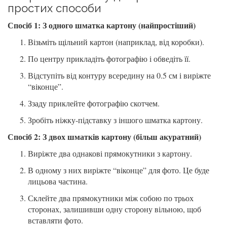
простих способи
Спосіб 1: З одного шматка картону (найпростіший)
Візьміть щільний картон (наприклад, від коробки).
По центру прикладіть фотографію і обведіть її.
Відступіть від контуру всередину на 0.5 см і виріжте
“віконце”.
Ззаду приклейте фотографію скотчем.
Зробіть ніжку-підставку з іншого шматка картону.
Спосіб 2: З двох шматків картону (більш акуратний)
Виріжте два однакові прямокутники з картону.
В одному з них виріжте “віконце” для фото. Це буде
лицьова частина.
Склейте два прямокутники між собою по трьох
сторонах, залишивши одну сторону вільною, щоб
вставляти фото.