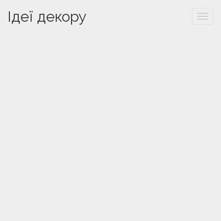
Ідеї декору
Togg
navi