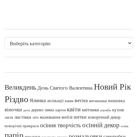
Новий Рік
Великдень
День Святого Валентина
Різдво
весна
Ялинка
аплікації
вишивка
витинанки
ванна
квіти
віночки
зима
квітники
кухня
дерево
картон
клумби
дача
нитки
меблі
листівки
малювання
новорічний декор
листя
літо
осінній декор
осіння творчість
новорічні прикраси
осінь
папір
розмальовки
саморобки
писанки
пташки
пластилін