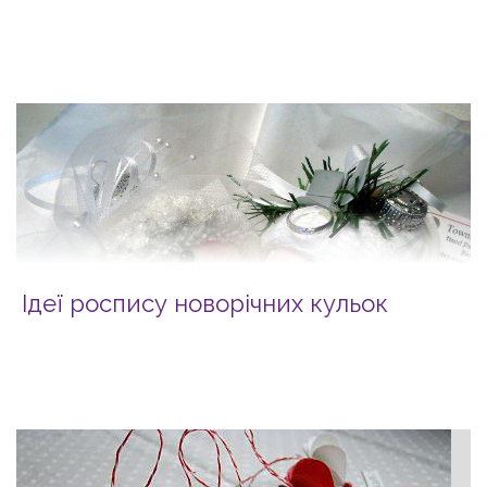
Ідеї роспису новорічних кульок