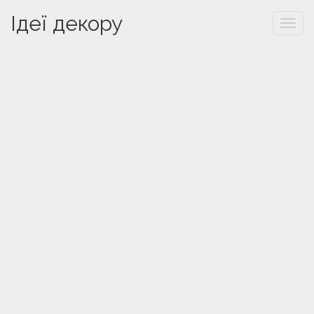
Ідеї декору
Togg
navi