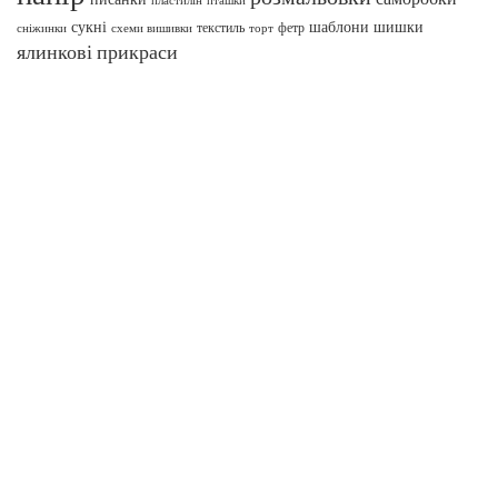
сукні
шаблони
шишки
текстиль
фетр
сніжинки
схеми вишивки
торт
ялинкові прикраси