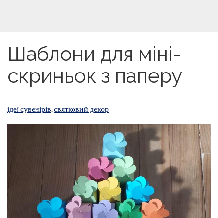
Шаблони для міні-
скриньок з паперу
ідеї сувенірів
святковий декор
,