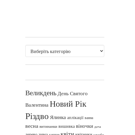
Великдень
День Святого
Новий Рік
Валентина
Різдво
Ялинка
аплікації
ванна
весна
віночки
вишивка
витинанки
дача
квіти
зима
квітники
дерево
картон
клумби