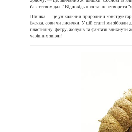
багатством далі? Відповідь проста: перетворити їх
Шишка — це унікальний природний конструктор. Її
їжачка, сови чи лисички. У цій статті ми зібрали д
пластиліну, фетру, жолудів та фантазії вдихнути
чарівних звірят!