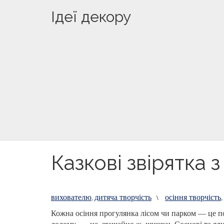
Ідеї декору
Казкові звірятка 
вихователю
дитяча творчість
осіння творчість
,
\
,
Кожна осіння прогулянка лісом чи парком — це по
додому, — це, звичайно ж, шишки. Соснові та ялин