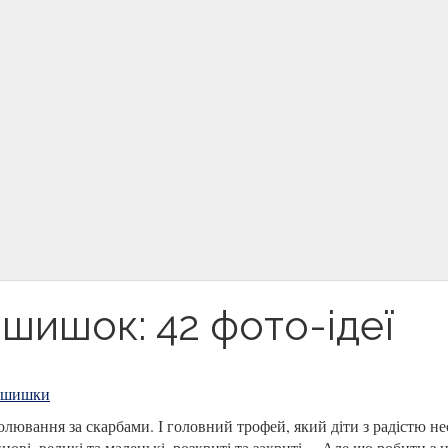
з шишок: 42 фото-ідеї
шишки
лювання за скарбами. І головний трофей, який діти з радістю не
ові, великі та маленькі, розкриті та закриті… Але що робити з 