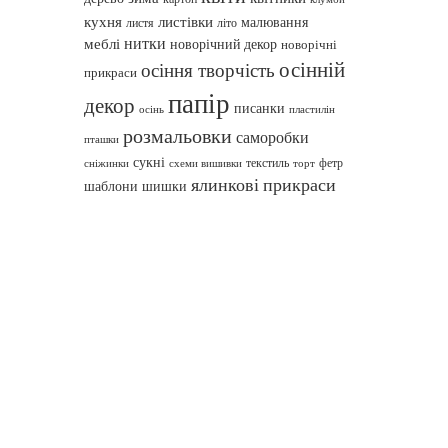
кухня
листівки
малювання
листя
літо
нитки
меблі
новорічний декор
новорічні
осінній
осіння творчість
прикраси
папір
декор
писанки
осінь
пластилін
розмальовки
саморобки
пташки
сукні
текстиль
фетр
сніжинки
схеми вишивки
торт
ялинкові прикраси
шаблони
шишки