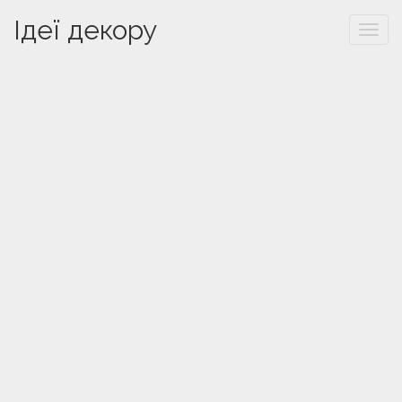
Ідеї декору
Togg
navi