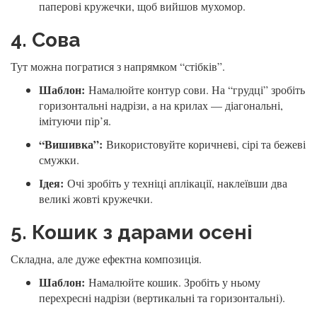
паперові кружечки, щоб вийшов мухомор.
4. Сова
Тут можна погратися з напрямком “стібків”.
Шаблон:
Намалюйте контур сови. На “грудці” зробіть
горизонтальні надрізи, а на крилах — діагональні,
імітуючи пір’я.
“Вишивка”:
Використовуйте коричневі, сірі та бежеві
смужки.
Ідея:
Очі зробіть у техніці аплікації, наклеївши два
великі жовті кружечки.
5. Кошик з дарами осені
Складна, але дуже ефектна композиція.
Шаблон:
Намалюйте кошик. Зробіть у ньому
перехресні надрізи (вертикальні та горизонтальні).