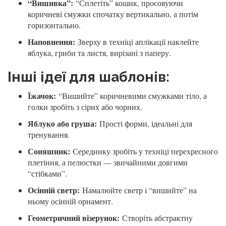
“Вишивка”:
“Сплетіть” кошик, просовуючи
коричневі смужки спочатку вертикально, а потім
горизонтально.
Наповнення:
Зверху в техніці аплікації наклейте
яблука, гриби та листя, вирізані з паперу.
Інші ідеї для шаблонів:
Їжачок:
“Вишийте” коричневими смужками тіло, а
голки зробіть з сірих або чорних.
Яблуко або груша:
Прості форми, ідеальні для
тренування.
Соняшник:
Серединку зробіть у техніці перехресного
плетіння, а пелюстки — звичайними довгими
“стібками”.
Осінній светр:
Намалюйте светр і “вишийте” на
ньому осінній орнамент.
Геометричний візерунок:
Створіть абстрактну