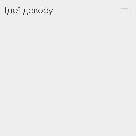
Ідеї декору
Togg
navi