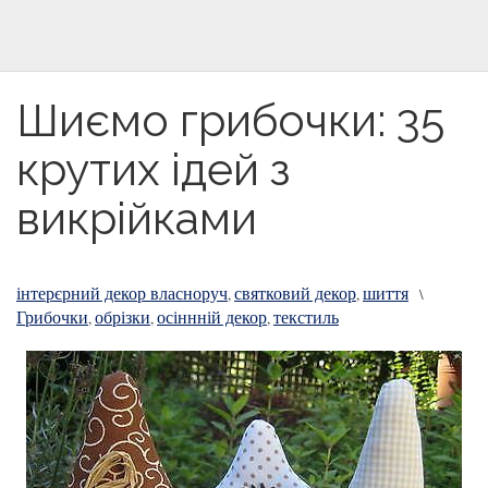
Шиємо грибочки: 35
крутих ідей з
викрійками
інтерєрний декор власноруч
святковий декор
шиття
,
,
\
Грибочки
обрізки
осіннній декор
текстиль
,
,
,