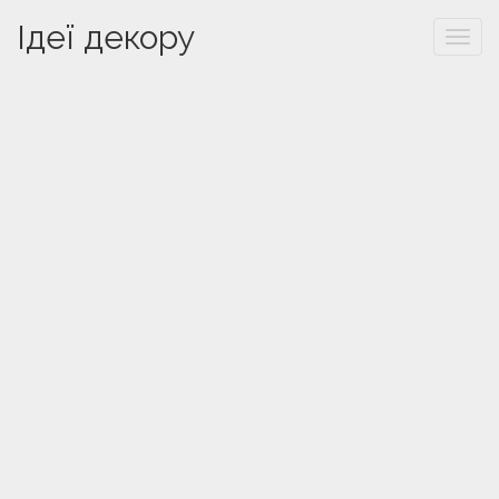
Ідеї декору
Togg
navi