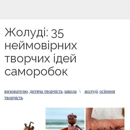
Жолуді: 35
неймовірних
творчих ідей
саморобок
вихователю
дитяча творчість
школа
жолуді
осінння
,
,
\
,
творчість