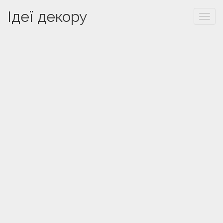
Ідеї декору
Togg
navi